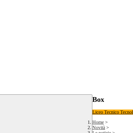
Box
Liceo
Tecnico Tecno
Home
>
Novità
>
Le notizie
>