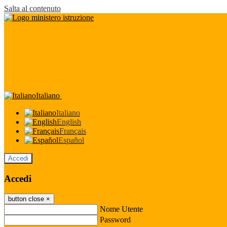
Salta al contenuto
Italiano
Italiano
English
Français
Español
Accedi
Accedi
button close
×
Nome Utente
Password