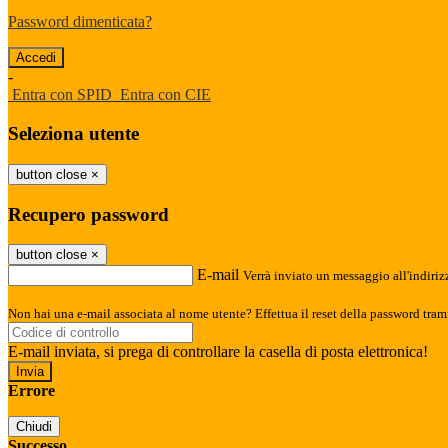
Password dimenticata?
-
Entra con SPID
Entra con CIE
Seleziona utente
button close
×
Recupero password
button close
×
E-mail
Verrà inviato un messaggio all'indirizz
Non hai una e-mail associata al nome utente? Effettua il reset della password tram
E-mail inviata, si prega di controllare la casella di posta elettronica!
Errore
Chiudi
Successo