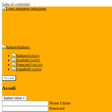
Salta al contenuto
Italiano
Italiano
English
Français
Español
Accedi
Accedi
button close
×
Nome Utente
Password