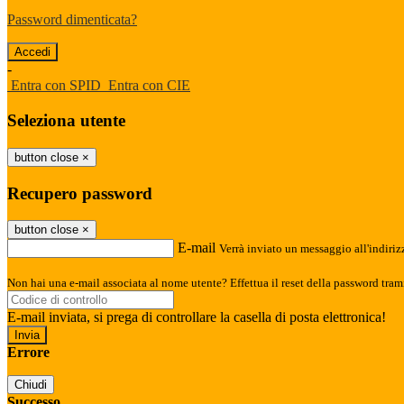
Password dimenticata?
-
Entra con SPID
Entra con CIE
Seleziona utente
button close
×
Recupero password
button close
×
E-mail
Verrà inviato un messaggio all'indirizz
Non hai una e-mail associata al nome utente? Effettua il reset della password tram
E-mail inviata, si prega di controllare la casella di posta elettronica!
Errore
Chiudi
Successo