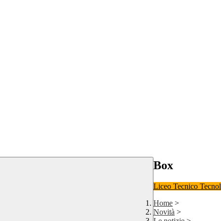
Box
Liceo
Tecnico Tecno
Home
>
Novità
>
Le notizie
>