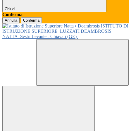
Chiudi
Conferma
Annulla
Conferma
ISTITUTO DI
ISTRUZIONE SUPERIORE
LUZZATI DEAMBROSIS
NATTA
Sestri Levante - Chiavari (GE)