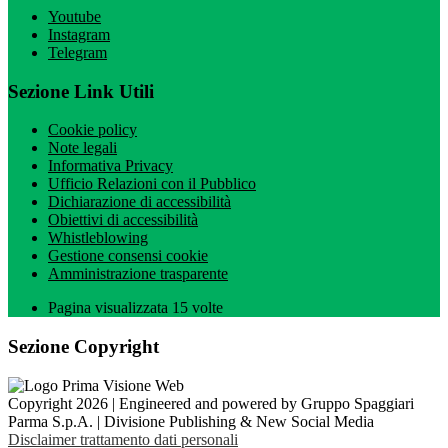
Youtube
Instagram
Telegram
Sezione Link Utili
Cookie policy
Note legali
Informativa Privacy
Ufficio Relazioni con il Pubblico
Dichiarazione di accessibilità
Obiettivi di accessibilità
Whistleblowing
Gestione consensi cookie
Amministrazione trasparente
Pagina visualizzata
15
volte
Sezione Copyright
Copyright 2026 | Engineered and powered by Gruppo Spaggiari
Parma S.p.A. | Divisione Publishing & New Social Media
Disclaimer trattamento dati personali