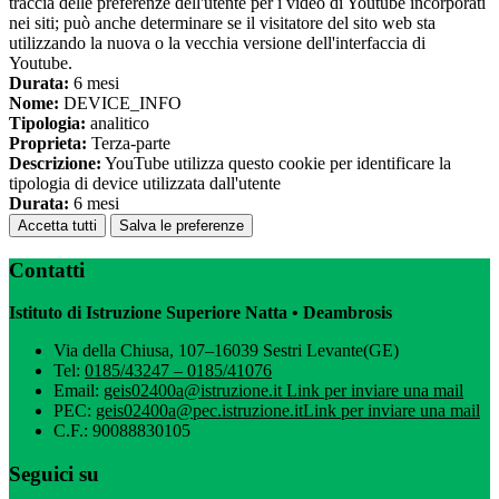
traccia delle preferenze dell'utente per i video di Youtube incorporati
nei siti; può anche determinare se il visitatore del sito web sta
utilizzando la nuova o la vecchia versione dell'interfaccia di
Youtube.
Durata:
6 mesi
Nome:
DEVICE_INFO
Tipologia:
analitico
Proprieta:
Terza-parte
Descrizione:
YouTube utilizza questo cookie per identificare la
tipologia di device utilizzata dall'utente
Durata:
6 mesi
Accetta tutti
Salva le preferenze
Contatti
Istituto di Istruzione Superiore Natta • Deambrosis
Via della Chiusa, 107–16039 Sestri Levante(GE)
Tel:
0185/43247 – 0185/41076
Email:
geis02400a@istruzione.it
Link per inviare una mail
PEC:
geis02400a@pec.istruzione.it
Link per inviare una mail
C.F.: 90088830105
Seguici su