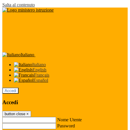
Salta al contenuto
Italiano
Italiano
English
Français
Español
Accedi
Accedi
button close
×
Nome Utente
Password