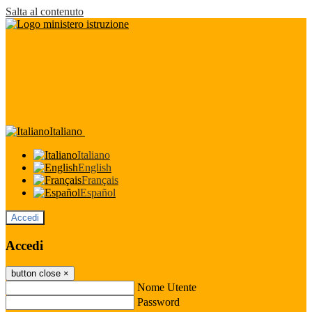
Salta al contenuto
Italiano
Italiano
English
Français
Español
Accedi
Accedi
button close
×
Nome Utente
Password