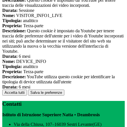
Descrizione:
Questo cookie è impostato da YouTube per tenere
traccia delle visualizzazioni dei video incorporati.
Durata:
Sessione
Nome:
VISITOR_INFO1_LIVE
Tipologia:
analitico
Proprieta:
Terza-parte
Descrizione:
Questo cookie è impostato da Youtube per tenere
traccia delle preferenze dell'utente per i video di Youtube incorporati
nei siti; può anche determinare se il visitatore del sito web sta
utilizzando la nuova o la vecchia versione dell'interfaccia di
Youtube.
Durata:
6 mesi
Nome:
DEVICE_INFO
Tipologia:
analitico
Proprieta:
Terza-parte
Descrizione:
YouTube utilizza questo cookie per identificare la
tipologia di device utilizzata dall'utente
Durata:
6 mesi
Accetta tutti
Salva le preferenze
Contatti
Istituto di Istruzione Superiore Natta • Deambrosis
Via della Chiusa, 107–16039 Sestri Levante(GE)