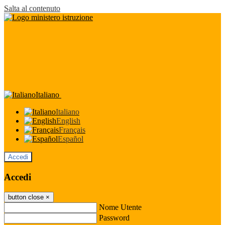
Salta al contenuto
Italiano
Italiano
English
Français
Español
Accedi
Accedi
button close
×
Nome Utente
Password