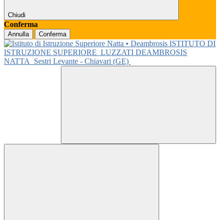
Chiudi
Conferma
Annulla
Conferma
ISTITUTO DI
ISTRUZIONE SUPERIORE
LUZZATI DEAMBROSIS
NATTA
Sestri Levante - Chiavari (GE)