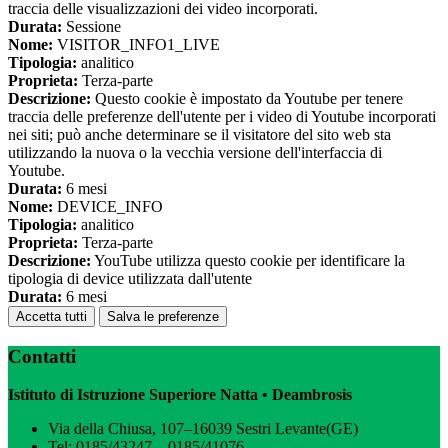
traccia delle visualizzazioni dei video incorporati.
Durata:
Sessione
Nome:
VISITOR_INFO1_LIVE
Tipologia:
analitico
Proprieta:
Terza-parte
Descrizione:
Questo cookie è impostato da Youtube per tenere
traccia delle preferenze dell'utente per i video di Youtube incorporati
nei siti; può anche determinare se il visitatore del sito web sta
utilizzando la nuova o la vecchia versione dell'interfaccia di
Youtube.
Durata:
6 mesi
Nome:
DEVICE_INFO
Tipologia:
analitico
Proprieta:
Terza-parte
Descrizione:
YouTube utilizza questo cookie per identificare la
tipologia di device utilizzata dall'utente
Durata:
6 mesi
Accetta tutti
Salva le preferenze
Contatti
Istituto di Istruzione Superiore Natta • Deambrosis
Via della Chiusa, 107–16039 Sestri Levante(GE)
Tel:
0185/43247 – 0185/41076