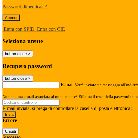
Password dimenticata?
-
Entra con SPID
Entra con CIE
Seleziona utente
button close
×
Recupero password
button close
×
E-mail
Verrà inviato un messaggio all'indirizz
Non hai una e-mail associata al nome utente? Effettua il reset della password tram
E-mail inviata, si prega di controllare la casella di posta elettronica!
Errore
Chiudi
Successo