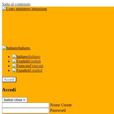
Salta al contenuto
Italiano
Italiano
English
Français
Español
Accedi
Accedi
button close
×
Nome Utente
Password