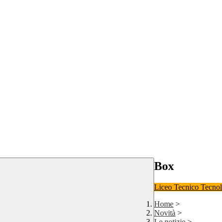
Box
Liceo
Tecnico Tecno
Home
>
Novità
>
Le notizie
>