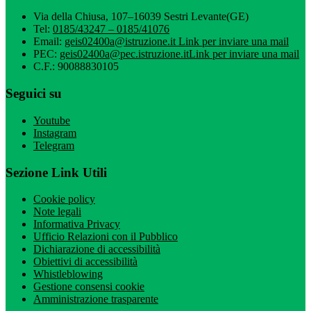
Via della Chiusa, 107–16039 Sestri Levante(GE)
Tel:
0185/43247 – 0185/41076
Email:
geis02400a@istruzione.it
Link per inviare una mail
PEC:
geis02400a@pec.istruzione.it
Link per inviare una mail
C.F.: 90088830105
Seguici su
Youtube
Instagram
Telegram
Sezione Link Utili
Cookie policy
Note legali
Informativa Privacy
Ufficio Relazioni con il Pubblico
Dichiarazione di accessibilità
Obiettivi di accessibilità
Whistleblowing
Gestione consensi cookie
Amministrazione trasparente