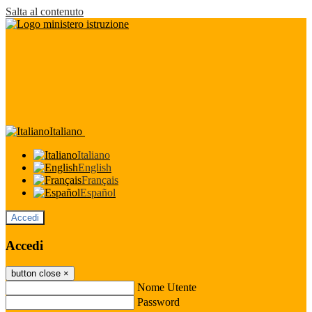
Salta al contenuto
Italiano
Italiano
English
Français
Español
Accedi
Accedi
button close
×
Nome Utente
Password