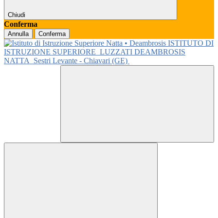
Chiudi
Conferma
Annulla
Conferma
ISTITUTO DI
ISTRUZIONE SUPERIORE
LUZZATI DEAMBROSIS
NATTA
Sestri Levante - Chiavari (GE)