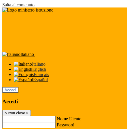
Salta al contenuto
Italiano
Italiano
English
Français
Español
Accedi
Accedi
button close
×
Nome Utente
Password