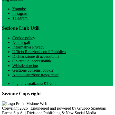
Youtube
Instagram
Telegram
Sezione Link Utili
Cookie policy
Note legali
Informativa Privacy
Ufficio Relazioni con il Pubblico
Dichiarazione di accessibilità
Obiettivi di accessibilità
Whistleblowing
Gestione consensi cookie
Amministrazione trasparente
Pagina visualizzata
91
volte
Sezione Copyright
Copyright 2026 | Engineered and powered by Gruppo Spaggiari
Parma S.p.A. | Divisione Publishing & New Social Media