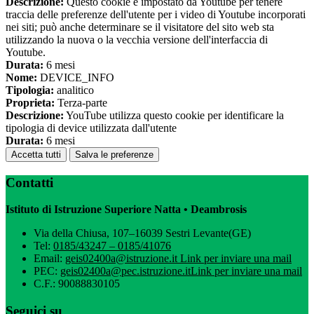
Descrizione:
Questo cookie è impostato da Youtube per tenere
traccia delle preferenze dell'utente per i video di Youtube incorporati
nei siti; può anche determinare se il visitatore del sito web sta
utilizzando la nuova o la vecchia versione dell'interfaccia di
Youtube.
Durata:
6 mesi
Nome:
DEVICE_INFO
Tipologia:
analitico
Proprieta:
Terza-parte
Descrizione:
YouTube utilizza questo cookie per identificare la
tipologia di device utilizzata dall'utente
Durata:
6 mesi
Accetta tutti
Salva le preferenze
Contatti
Istituto di Istruzione Superiore Natta • Deambrosis
Via della Chiusa, 107–16039 Sestri Levante(GE)
Tel:
0185/43247 – 0185/41076
Email:
geis02400a@istruzione.it
Link per inviare una mail
PEC:
geis02400a@pec.istruzione.it
Link per inviare una mail
C.F.: 90088830105
Seguici su