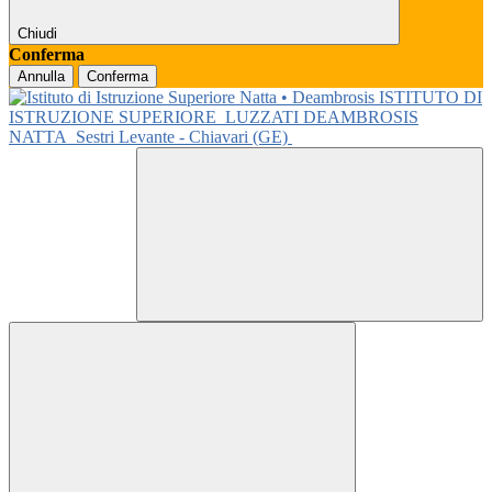
Chiudi
Conferma
Annulla
Conferma
ISTITUTO DI
ISTRUZIONE SUPERIORE
LUZZATI DEAMBROSIS
NATTA
Sestri Levante - Chiavari (GE)