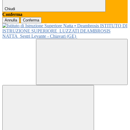
Chiudi
Conferma
Annulla
Conferma
ISTITUTO DI
ISTRUZIONE SUPERIORE
LUZZATI DEAMBROSIS
NATTA
Sestri Levante - Chiavari (GE)