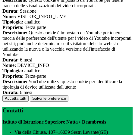
Descrizione:
Questo cookie è impostato da YouTube per tenere
traccia delle visualizzazioni dei video incorporati.
Durata:
Sessione
Nome:
VISITOR_INFO1_LIVE
Tipologia:
analitico
Proprieta:
Terza-parte
Descrizione:
Questo cookie è impostato da Youtube per tenere
traccia delle preferenze dell'utente per i video di Youtube incorporati
nei siti; può anche determinare se il visitatore del sito web sta
utilizzando la nuova o la vecchia versione dell'interfaccia di
Youtube.
Durata:
6 mesi
Nome:
DEVICE_INFO
Tipologia:
analitico
Proprieta:
Terza-parte
Descrizione:
YouTube utilizza questo cookie per identificare la
tipologia di device utilizzata dall'utente
Durata:
6 mesi
Accetta tutti
Salva le preferenze
Contatti
Istituto di Istruzione Superiore Natta • Deambrosis
Via della Chiusa, 107–16039 Sestri Levante(GE)