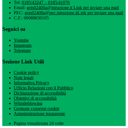
Tel:
0185/43247 – 0185/41076
Email:
geis02400a@istruzione.it
Link per inviare una mail
PEC:
geis02400a@pec.istruzione.it
Link per inviare una mail
C.F.: 90088830105
Seguici su
Youtube
Instagram
Telegram
Sezione Link Utili
Cookie policy
Note legali
Informativa Privacy
Ufficio Relazioni con il Pubblico
Dichiarazione di accessibilità
Obiettivi di accessibilità
Whistleblowing
Gestione consensi cookie
Amministrazione trasparente
Pagina visualizzata
24
volte