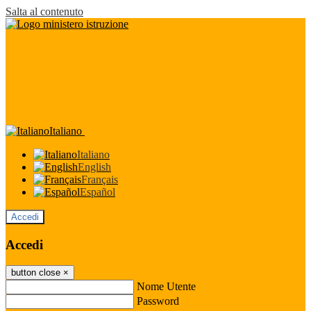
Salta al contenuto
Italiano
Italiano
English
Français
Español
Accedi
Accedi
button close
×
Nome Utente
Password