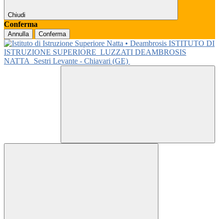
Chiudi
Conferma
Annulla
Conferma
ISTITUTO DI
ISTRUZIONE SUPERIORE
LUZZATI DEAMBROSIS
NATTA
Sestri Levante - Chiavari (GE)