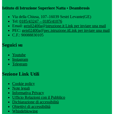
Istituto di Istruzione Superiore Natta • Deambrosis
Via della Chiusa, 107–16039 Sestri Levante(GE)
Tel:
0185/43247 – 0185/41076
Email:
geis02400a@istruzione.it
Link per inviare una mail
PEC:
geis02400a@pec.istruzione.it
Link per inviare una mail
C.F.: 90088830105
Seguici su
Youtube
Instagram
Telegram
Sezione Link Utili
Cookie policy
Note legali
Informativa Privacy
Ufficio Relazioni con il Pubblico
Dichiarazione di accessibilità
Obiettivi di accessibilità
Whistleblowing