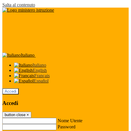
Salta al contenuto
Italiano
Italiano
English
Français
Español
Accedi
Accedi
button close
×
Nome Utente
Password