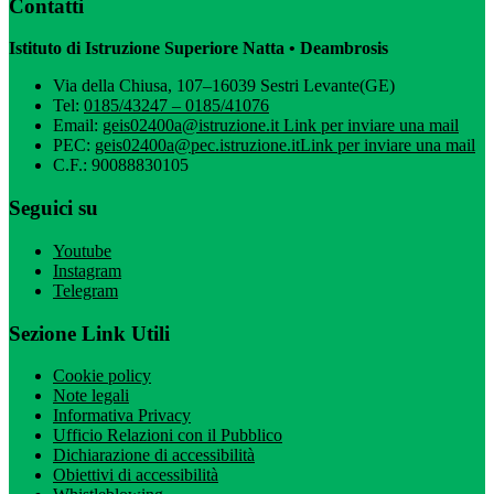
Contatti
Istituto di Istruzione Superiore Natta • Deambrosis
Via della Chiusa, 107–16039 Sestri Levante(GE)
Tel:
0185/43247 – 0185/41076
Email:
geis02400a@istruzione.it
Link per inviare una mail
PEC:
geis02400a@pec.istruzione.it
Link per inviare una mail
C.F.: 90088830105
Seguici su
Youtube
Instagram
Telegram
Sezione Link Utili
Cookie policy
Note legali
Informativa Privacy
Ufficio Relazioni con il Pubblico
Dichiarazione di accessibilità
Obiettivi di accessibilità