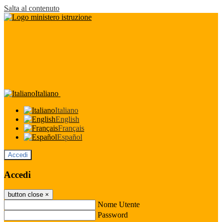
Salta al contenuto
Italiano
Italiano
English
Français
Español
Accedi
Accedi
button close
×
Nome Utente
Password