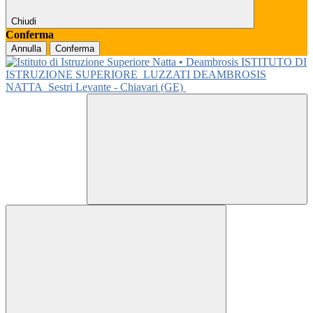
Chiudi
Conferma
Annulla
Conferma
ISTITUTO DI
ISTRUZIONE SUPERIORE
LUZZATI DEAMBROSIS
NATTA
Sestri Levante - Chiavari (GE)