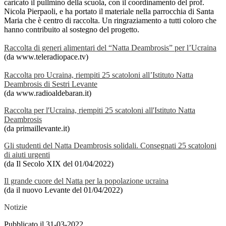
caricato il pullmino della scuola, con il coordinamento del prof.
Nicola Pierpaoli, e ha portato il materiale nella parrocchia di Santa
Maria che è centro di raccolta. Un ringraziamento a tutti coloro che
hanno contribuito al sostegno del progetto.
Raccolta di generi alimentari del “Natta Deambrosis” per l’Ucraina
(da www.teleradiopace.tv)
Raccolta pro Ucraina, riempiti 25 scatoloni all’Istituto Natta
Deambrosis di Sestri Levante
(da www.radioaldebaran.it)
Raccolta per l'Ucraina, riempiti 25 scatoloni all'Istituto Natta
Deambrosis
(da primaillevante.it)
Gli studenti del Natta Deambrosis solidali. Consegnati 25 scatoloni
di aiuti urgenti
(da Il Secolo XIX del 01/04/2022)
Il grande cuore del Natta per la popolazione ucraina
(da il nuovo Levante del 01/04/2022)
Notizie
Pubblicato il 31-03-2022