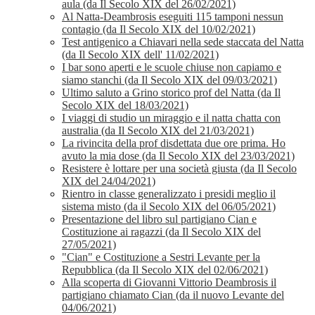
aula (da Il Secolo XIX del 26/02/2021)
Al Natta-Deambrosis eseguiti 115 tamponi nessun
contagio (da Il Secolo XIX del 10/02/2021)
Test antigenico a Chiavari nella sede staccata del Natta
(da Il Secolo XIX dell' 11/02/2021)
I bar sono aperti e le scuole chiuse non capiamo e
siamo stanchi (da Il Secolo XIX del 09/03/2021)
Ultimo saluto a Grino storico prof del Natta (da Il
Secolo XIX del 18/03/2021)
I viaggi di studio un miraggio e il natta chatta con
australia (da Il Secolo XIX del 21/03/2021)
La rivincita della prof disdettata due ore prima. Ho
avuto la mia dose (da Il Secolo XIX del 23/03/2021)
Resistere è lottare per una società giusta (da Il Secolo
XIX del 24/04/2021)
Rientro in classe generalizzato i presidi meglio il
sistema misto (da il Secolo XIX del 06/05/2021)
Presentazione del libro sul partigiano Cian e
Costituzione ai ragazzi (da Il Secolo XIX del
27/05/2021)
"Cian" e Costituzione a Sestri Levante per la
Repubblica (da Il Secolo XIX del 02/06/2021)
Alla scoperta di Giovanni Vittorio Deambrosis il
partigiano chiamato Cian (da il nuovo Levante del
04/06/2021)