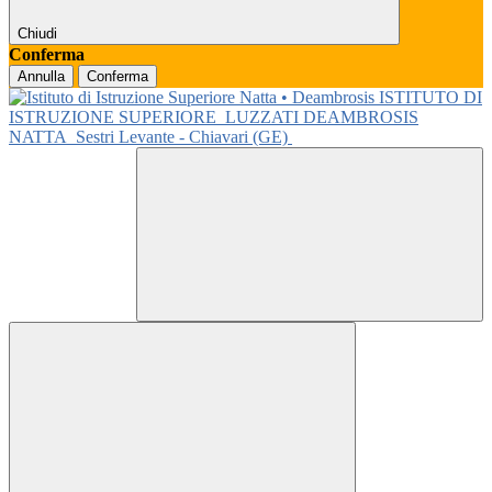
Chiudi
Conferma
Annulla
Conferma
ISTITUTO DI
ISTRUZIONE SUPERIORE
LUZZATI DEAMBROSIS
NATTA
Sestri Levante - Chiavari (GE)