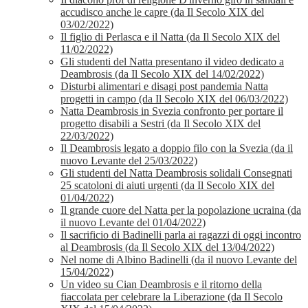
accudisco anche le capre (da Il Secolo XIX del
03/02/2022)
Il figlio di Perlasca e il Natta (da Il Secolo XIX del
11/02/2022)
Gli studenti del Natta presentano il video dedicato a
Deambrosis (da Il Secolo XIX del 14/02/2022)
Disturbi alimentari e disagi post pandemia Natta
progetti in campo (da Il Secolo XIX del 06/03/2022)
Natta Deambrosis in Svezia confronto per portare il
progetto disabili a Sestri (da Il Secolo XIX del
22/03/2022)
Il Deambrosis legato a doppio filo con la Svezia (da il
nuovo Levante del 25/03/2022)
Gli studenti del Natta Deambrosis solidali Consegnati
25 scatoloni di aiuti urgenti (da Il Secolo XIX del
01/04/2022)
Il grande cuore del Natta per la popolazione ucraina (da
il nuovo Levante del 01/04/2022)
Il sacrificio di Badinelli parla ai ragazzi di oggi incontro
al Deambrosis (da Il Secolo XIX del 13/04/2022)
Nel nome di Albino Badinelli (da il nuovo Levante del
15/04/2022)
Un video su Cian Deambrosis e il ritorno della
fiaccolata per celebrare la Liberazione (da Il Secolo