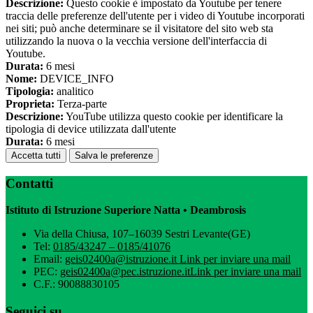
Descrizione:
Questo cookie è impostato da Youtube per tenere
traccia delle preferenze dell'utente per i video di Youtube incorporati
nei siti; può anche determinare se il visitatore del sito web sta
utilizzando la nuova o la vecchia versione dell'interfaccia di
Youtube.
Durata:
6 mesi
Nome:
DEVICE_INFO
Tipologia:
analitico
Proprieta:
Terza-parte
Descrizione:
YouTube utilizza questo cookie per identificare la
tipologia di device utilizzata dall'utente
Durata:
6 mesi
Accetta tutti
Salva le preferenze
Contatti
Istituto di Istruzione Superiore Natta • Deambrosis
Via della Chiusa, 107–16039 Sestri Levante(GE)
Tel:
0185/43247 – 0185/41076
Email:
geis02400a@istruzione.it
Link per inviare una mail
PEC:
geis02400a@pec.istruzione.it
Link per inviare una mail
C.F.: 90088830105
Seguici su