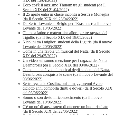
XIX del 15/04/2022)
Ecco cos'è il razzismo Thuram tra gli studenti (da Il
Secolo XIX del 21/04/2022)
Il 25 aprile entra in classe incontri a Sestri e Moneglia
(da Il Secolo XIX del 23/04/2022)
Da Sestri Levante al Belgio per l'Erasmus (da il nuovo
Levante del 13/05/2022)
Chimica latino e matematica allori per tre ragazzi del
Tigullio (da Il Secolo XIX del 18/05/2022)
Nicolini tra i migliori studenti della Liguria (da il nuovo
Levante del 20/05/2022)
Come in una favola un musical del Natta (da Il Secolo
XIX del 29/05/2022)
Un video sul sonno menzione per i ragazzi del Natta
Deambrosis (da Il Secolo XIX del 03/06/2022)
Come in una favola il musical degli studenti del Natta-
Deambrosis conquista le scene (da il nuovo Levante del
03/06/2022)
Sestri regala le Costituzioni ai maggiorenni Avere
diciotto anni comporta diritti e doveri (da Il Secolo XIX
del 03/06/2022)
Sonno o son desto il riconoscimento (da il nuovo
Levante del 10/06/2022)
C'è un po' di ansia spero di ottenere un buon risultato
(da Il Secolo XIX del 22/06/2022)