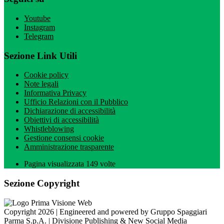
Youtube
Instagram
Telegram
Sezione Link Utili
Cookie policy
Note legali
Informativa Privacy
Ufficio Relazioni con il Pubblico
Dichiarazione di accessibilità
Obiettivi di accessibilità
Whistleblowing
Gestione consensi cookie
Amministrazione trasparente
Pagina visualizzata
149
volte
Sezione Copyright
Copyright 2026 | Engineered and powered by Gruppo Spaggiari
Parma S.p.A. | Divisione Publishing & New Social Media