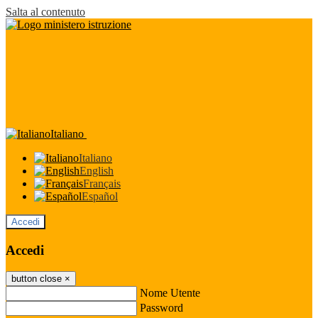
Salta al contenuto
Italiano
Italiano
English
Français
Español
Accedi
Accedi
button close
×
Nome Utente
Password