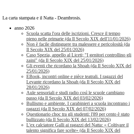
La carta stampata e il Natta - Deambrosis.
anno 2026
Scuola scatta l'ora delle iscrizioni. Cresce il tempo
pieno nelle primarie (da Il Secolo XIX dell'11/01/2026)
Non è facile distinguere tra malessere e pericolosità (da
Il Secolo XIX del 25/01/2026)
Caso Spezia, appello al Liceti; "I genitori controllino gli
zaini" (da Il Secolo XIX del 25/01/2026)
Gli eventi che ricordano la Shoah (da Il Secolo XIX del
25/01/2026)
EBook, incontri online e pièce teatrali. I ragazzi del
Levante ricordano la Shoah (da Il Secolo XIX del
28/01/2026)
Aule sensoriali e studi radio così le scuole cambiano
passo (da Il Secolo XIX del 03/02/2026)
Bullismo e ambiente. I carabinieri a scuola incontrano i
ragazzi (da Il Secolo XIX del 07/02/2026)
Questionario choc tra gli studenti: l'89 per cento è stato
bullizzato (da Il Secolo XIX del 13/02/2026)
L'ex calciatore Galli ai ragazzi del Natta:
«
Coltivare il
talento significa fare scelte
» (da Il Secolo XIX del