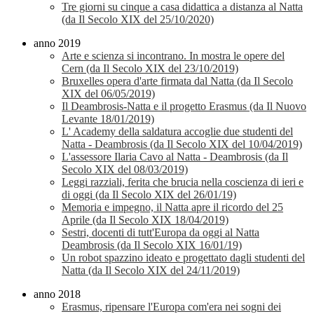
Tre giorni su cinque a casa didattica a distanza al Natta
(da Il Secolo XIX del 25/10/2020)
anno 2019
Arte e scienza si incontrano. In mostra le opere del
Cern (da Il Secolo XIX del 23/10/2019)
Bruxelles opera d'arte firmata dal Natta (da Il Secolo
XIX del 06/05/2019)
Il Deambrosis-Natta e il progetto Erasmus (da Il Nuovo
Levante 18/01/2019)
L' Academy della saldatura accoglie due studenti del
Natta - Deambrosis (da Il Secolo XIX del 10/04/2019)
L'assessore Ilaria Cavo al Natta - Deambrosis (da Il
Secolo XIX del 08/03/2019)
Leggi razziali, ferita che brucia nella coscienza di ieri e
di oggi (da Il Secolo XIX del 26/01/19)
Memoria e impegno, il Natta apre il ricordo del 25
Aprile (da Il Secolo XIX 18/04/2019)
Sestri, docenti di tutt'Europa da oggi al Natta
Deambrosis (da Il Secolo XIX 16/01/19)
Un robot spazzino ideato e progettato dagli studenti del
Natta (da Il Secolo XIX del 24/11/2019)
anno 2018
Erasmus, ripensare l'Europa com'era nei sogni dei