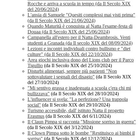
Rocche e arriva a scuola in tempo (da Il Secolo XIX
del 20/06/2024)
L'ansia di Samuele "Quesiti complessi mai visti prima"
(da Il Secolo XIX del 21/06/2024)
Quando Maturità è conquista al Natta l'esame-festa di
Douaa (da Il Secolo XIX del 25/06/2024)
Campanella all'estero per il Natta-Deambrosis. Venti
studenti a Granada (da Il secolo XIX del 08/09/2024)
Lezioni e incontri individuali contro bullismo e "diet
culture" (da Il Secolo XIX del 22/10/2024)
Area giochi inclusiva dono del Lions club per il Parco
Tigullio
(da Il Secolo XIX del 25/10/2024)
Disturbi alimentari, sempre più pazienti "Non
sottovalutare i segnali del disagio"
(da Il Secolo XIX
del 27/10/2024)
"Mi sentivo grassa e inadeguata a scuola c'era chi mi
bullizzava"
(da Il Secolo XIX del 28/10/2024)
L'influencer si svela: "La perfezione? Una trappola
social"
(da Il Secolo XIX del 29/10/2024)
Turismo accessibile, dall' istituto Natta il progetto
Erasmus
(da Il Secolo XIX del 6/11/2024)
Il Claun Pimpa si racconta "Missione sorriso in guerra"
(da Il Secolo XIX del 3/12/2024)
Il Clown Pimpa sotto le bombe "Restituisco ai bimbi il
sorriso"
(da Il Secolo XIX del 12/12/2024)