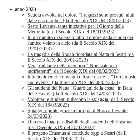
anno 2023
Scuola avvolta nel dolore "I ragazzi sono provati, aiuti
dalle psicologhe" (da Il Secolo XIX del 18/01/2023)
Sestri Levante, tante iniziative per il Giorno della
Memoria (da Il Secolo XIX del 18/01/2023)
In un minuto di silenzio tutto il dolore della scuola per
l'amico volato in cielo (da Il Secolo XIX del
19/01/2023)
La tragedia della Shoah ricordata al Natta di Sestri (da
Il Secolo XIX del 28/01/2023)
Vera, militante della memoria;" Non siate mai
indifferenti" (da Il Secolo XIX del 08/02/2023)
Intrattenimento, convegni e feste: nasce la "Turci music
and events" (da Il Secolo XIX del 08/02/2023)
Gli studenti del Natta "Guardiani della costa" in Baia
delle Favole (da Il Secolo XIX del 14/03/2023)
Volontari e studenti puliscono la spiaggia (da Il Secolo
XIX del 16/03/2023)
Spiagge ripulite grazie a loro (da il Nuovo Levante
24/03/2023)
Una road map per disabili dagli studenti dell'Erasmus
(da Il Secolo XIX del 26/03/2023)
Il progetto Erasmus si conclude oggi a Sestri (da Il
Secolo XIX del 31/03/2023)