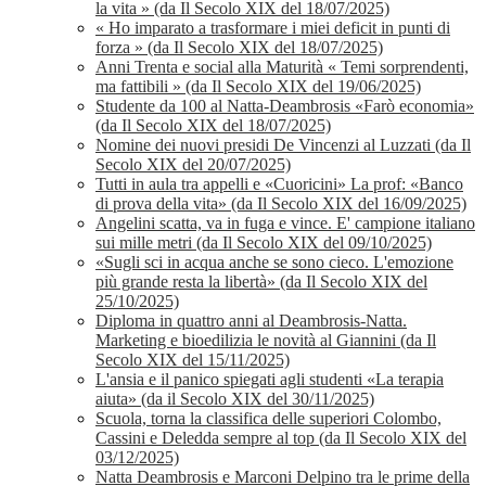
la vita » (da Il Secolo XIX del 18/07/2025)
« Ho imparato a trasformare i miei deficit in punti di
forza » (da Il Secolo XIX del 18/07/2025)
Anni Trenta e social alla Maturità « Temi sorprendenti,
ma fattibili » (da Il Secolo XIX del 19/06/2025)
Studente da 100 al Natta-Deambrosis «Farò economia»
(da Il Secolo XIX del 18/07/2025)
Nomine dei nuovi presidi De Vincenzi al Luzzati (da Il
Secolo XIX del 20/07/2025)
Tutti in aula tra appelli e «Cuoricini» La prof: «Banco
di prova della vita» (da Il Secolo XIX del 16/09/2025)
Angelini scatta, va in fuga e vince. E' campione italiano
sui mille metri (da Il Secolo XIX del 09/10/2025)
«Sugli sci in acqua anche se sono cieco. L'emozione
più grande resta la libertà» (da Il Secolo XIX del
25/10/2025)
Diploma in quattro anni al Deambrosis-Natta.
Marketing e bioedilizia le novità al Giannini (da Il
Secolo XIX del 15/11/2025)
L'ansia e il panico spiegati agli studenti «La terapia
aiuta» (da il Secolo XIX del 30/11/2025)
Scuola, torna la classifica delle superiori Colombo,
Cassini e Deledda sempre al top (da Il Secolo XIX del
03/12/2025)
Natta Deambrosis e Marconi Delpino tra le prime della