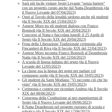
Sarà più facile visitare Sestri Levante "senza bariere"
con un progetto curato anche dal Natta-Deambrosis (da
il Nuovo Levante del 07/04/2023)
Oggi al Tavolo della legalità siedono anche gli studenti
(da Il Secolo XIX del 15/04/2023)
Agnese Moro tra gli studenti dialoga con Franco
Bonisoli (da Il Secolo XIX del 20/04/2023)
Concorso al Natta e fiaccolata lunedì: il 25 Aprile di
Sestri (da Il Secolo XIX del 20/04/2023)
Festa della Liberazione Tradizionale cerimonia alla
Fincantieri di Riva (da Il Secolo XIX del 22/04/2023)
Agnese Moro incontra Franco Bonisoli al Deambrosis
Natta (da Il Secolo XIX del 22/04/2023)
A scuola di lingua italiana dei segni (da il Nuovo
Levante del 12/05/2023)
La classe usa la lingua dei segni per parlare col
compagno sordo (da Il Secolo XIX del 19/05/2023)
Gli studenti da Sami Modiano "Vi racconto ciò che ho
visto" (da Il Secolo XIX del 19/05/2023)
Cerimonia e contest per ricordare Andrea (da Il Secolo
XIX del 08/06/2023)
Consegna della Costituzione ai neo maggiorenni di
Sestri (da il Nuovo Levante del 09/06/2023)
Il Natta Deambrosis nel progetto europeo di scuola e
robotica (da Il Secolo XIX del 17/06/2023)