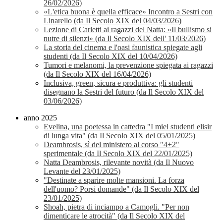
26/02/2026)
«L'etica buona è quella efficace» Incontro a Sestri con
Linarello (da Il Secolo XIX del 04/03/2026)
Lezione di Carletti ai ragazzi del Natta: «Il bullismo si
nutre di silenzi» (da Il Secolo XIX dell' 11/03/2026)
La storia del cinema e l'oasi faunistica spiegate agli
studenti (da Il Secolo XIX del 10/04/2026)
Tumori e melanomi, la prevenzione spiegata ai ragazzi
(da Il Secolo XIX del 16/04/2026)
Inclusiva, green, sicura e produttiva: gli studenti
disegnano la Sestri del futuro (da Il Secolo XIX del
03/06/2026)
anno 2025
Evelina, una poetessa in cattedra "I miei studenti elisir
di lunga vita" (da Il Secolo XIX del 05/01/2025)
Deambrosis, sì del ministero al corso "4+2"
sperimentale (da Il Secolo XIX del 22/01/2025)
Natta Deambrosis, rilevante novità (da Il Nuovo
Levante del 23/01/2025)
"Destinate a sparire molte mansioni. La forza
dell'uomo? Porsi domande" (da Il Secolo XIX del
23/01/2025)
Shoah, pietra di inciampo a Camogli. "Per non
dimenticare le atrocità" (da Il Secolo XIX del