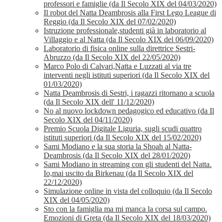
professori e famiglie (da Il Secolo XIX del 04/03/2020)
Il robot del Natta Deambrosis alla First Lego League di
Reggio (da Il Secolo XIX del 07/02/2020)
Istruzione professionale,studenti già in laboratorio al
Villaggio e al Natta (da Il Secolo XIX del 06/09/2020)
Laboratorio di fisica online sulla direttrice Sestri-
Abruzzo (da Il Secolo XIX del 22/05/2020)
Marco Polo di Calvari,Natta e Luzzati al via tre
interventi negli istituti superiori (da Il Secolo XIX del
01/03/2020)
Natta Deambrosis di Sestri, i ragazzi ritornano a scuola
(da Il Secolo XIX dell' 11/12/2020)
No al nuovo lockdown pedagogico ed educativo (da Il
Secolo XIX del 04/11/2020)
Premio Scuola Digitale Liguria, sugli scudi quattro
istituti superiori (da Il Secolo XIX del 15/02/2020)
Sami Modiano e la sua storia la Shoah al Natta-
Deambrosis (da Il Secolo XIX del 28/01/2020)
Sami Modiano in streaming con gli studenti del Natta.
Io,mai uscito da Birkenau (da Il Secolo XIX del
22/12/2020)
Simulazione online in vista del colloquio (da Il Secolo
XIX del 04/05/2020)
Sto con la famiglia ma mi manca la corsa sul campo.
Emozioni di Greta (da Il Secolo XIX del 18/03/2020)