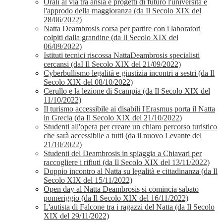
Orali al via tra ansia e progetti di futuro l'università è
l'approdo della maggioranza (da Il Secolo XIX del
28/06/2022)
Natta Deambrosis corsa per partire con i laboratori
colpiti dalla grandine (da Il Secolo XIX del
06/09/2022)
Istituti tecnici riscossa NattaDeambrosis specialisti
cercansi (daI Il Secolo XIX del 21/09/2022)
Cyberbullismo legalità e giustizia incontri a sestri (da Il
Secolo XIX del 08/10/2022)
Cerullo e la lezione di Scampia (da Il Secolo XIX del
11/10/2022)
Il turismo accessibile ai disabili l'Erasmus porta il Natta
in Grecia (da Il Secolo XIX del 21/10/2022)
Studenti all'opera per creare un chiaro percorso turistico
che sarà accessibile a tutti (da il nuovo Levante del
21/10/2022)
Studenti del Deambrosis in spiaggia a Chiavari per
raccogliere i rifiuti (da Il Secolo XIX del 13/11/2022)
Doppio incontro al Natta su legalità e cittadinanza (da Il
Secolo XIX del 15/11/2022)
Open day al Natta Deambrosis si comincia sabato
pomeriggio (da Il Secolo XIX del 16/11/2022)
L'autista di Falcone tra i ragazzi del Natta (da Il Secolo
XIX del 29/11/2022)