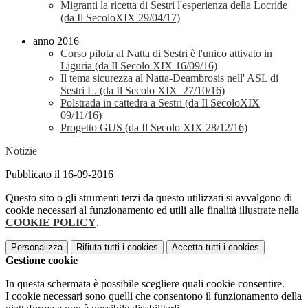
Migranti la ricetta di Sestri l'esperienza della Locride
(da Il SecoloXIX 29/04/17)
anno 2016
Corso pilota al Natta di Sestri è l'unico attivato in
Liguria (da Il Secolo XIX 16/09/16)
Il tema sicurezza al Natta-Deambrosis nell' ASL di
Sestri L. (da Il Secolo XIX 27/10/16)
Polstrada in cattedra a Sestri (da Il SecoloXIX
09/11/16)
Progetto GUS (da Il Secolo XIX 28/12/16)
Notizie
Pubblicato il 16-09-2016
Questo sito o gli strumenti terzi da questo utilizzati si avvalgono di
cookie necessari al funzionamento ed utili alle finalità illustrate nella
COOKIE POLICY
.
Personalizza
Rifiuta tutti
i cookies
Accetta tutti
i cookies
Gestione cookie
In questa schermata è possibile scegliere quali cookie consentire.
I cookie necessari sono quelli che consentono il funzionamento della