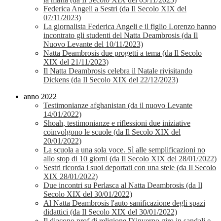
Federica Angeli a Sestri (da Il Secolo XIX del
07/11/2023)
La giornalista Federica Angeli e il figlio Lorenzo hanno
incontrato gli studenti del Natta Deambrosis (da Il
Nuovo Levante del 10/11/2023)
Natta Deambrosis due progetti a tema (da Il Secolo
XIX del 21/11/2023)
Il Natta Deambrosis celebra il Natale rivisitando
Dickens (da Il Secolo XIX del 22/12/2023)
anno 2022
Testimonianze afghanistan (da il nuovo Levante
14/01/2022)
Shoah, testimonianze e riflessioni due iniziative
coinvolgono le scuole (da Il Secolo XIX del
20/01/2022)
La scuola a una sola voce. Sì alle semplificazioni no
allo stop di 10 giorni (da Il Secolo XIX del 28/01/2022)
Sestri ricorda i suoi deportati con una stele (da Il Secolo
XIX 28/01/2022)
Due incontri su Perlasca al Natta Deambrosis (da Il
Secolo XIX del 30/01/2022)
Al Natta Deambrosis l'auto sanificazione degli spazi
didattici (da Il Secolo XIX del 30/01/2022)
Il diacono prof di religione D'inverno giro in sandali e