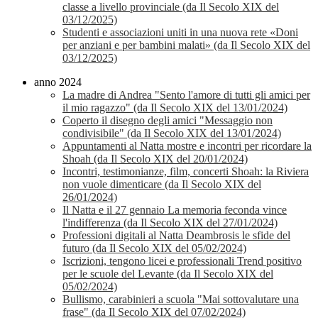
classe a livello provinciale (da Il Secolo XIX del
03/12/2025)
Studenti e associazioni uniti in una nuova rete «Doni
per anziani e per bambini malati» (da Il Secolo XIX del
03/12/2025)
anno 2024
La madre di Andrea "Sento l'amore di tutti gli amici per
il mio ragazzo" (da Il Secolo XIX del 13/01/2024)
Coperto il disegno degli amici "Messaggio non
condivisibile" (da Il Secolo XIX del 13/01/2024)
Appuntamenti al Natta mostre e incontri per ricordare la
Shoah (da Il Secolo XIX del 20/01/2024)
Incontri, testimonianze, film, concerti Shoah: la Riviera
non vuole dimenticare (da Il Secolo XIX del
26/01/2024)
Il Natta e il 27 gennaio La memoria feconda vince
l'indifferenza (da Il Secolo XIX del 27/01/2024)
Professioni digitali al Natta Deambrosis le sfide del
futuro (da Il Secolo XIX del 05/02/2024)
Iscrizioni, tengono licei e professionali Trend positivo
per le scuole del Levante (da Il Secolo XIX del
05/02/2024)
Bullismo, carabinieri a scuola "Mai sottovalutare una
frase" (da Il Secolo XIX del 07/02/2024)