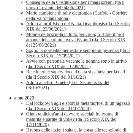
Consegna della Costituzione per i maggiorenni (da il
nuovo Levante del 04/06/2021)
Mario campione di rally elettronico (Carfole - Corriere
della Valfontanabuona)
Addio al prof Bixio del Natta-Deambrosis (da Il Secolo
XIX del 23/06/2021)
Mondo della scuola in lutto per Giorgio Bixio il prof
amante della cultura aveva 68 anni (da Il Secolo XIX
del 25/06/2021)
Sogno la normalità per restare sempre in presenza (da Il
Secolo XIX del 15/09/2021)
Avvio con personale vacante le nomine sono in arrivo
(da Il Secolo XIX del 16/09/2021)
Rete internet superveloce il natta si cautela per la dad
(da Il Secolo XIX del 01/10/21)
Addio alla Prof Oneto (da Il Secolo XIX del
06/10/2021)
anno 2020
Dal lockdown agli e-sport la metamorfosi di un ragazzo
(da Il Secolo XIX del 01/07/2020)
Ginevra,diciott'anni davvero speciali fra esame di
maturità e partite di volley (da Il Secolo XIX del
17/11/2020)
Il rebus delle lezioni saltate, la corsa alle tecnologie di