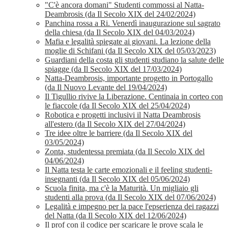
"C'è ancora domani" Studenti commossi al Natta-
Deambrosis (da Il Secolo XIX del 24/02/2024)
Panchina rossa a Ri. Venerdì inaugurazione sul sagrato
della chiesa (da Il Secolo XIX del 04/03/2024)
Mafia e legalità spiegate ai giovani. La lezione della
moglie di Schifani (da Il Secolo XIX del 05/03/2023)
Guardiani della costa gli studenti studiano la salute delle
spiagge (da Il Secolo XIX del 17/03/2024)
Natta-Deambrosis, importante progetto in Portogallo
(da Il Nuovo Levante del 19/04/2024)
Il Tigullio rivive la Liberazione. Centinaia in corteo con
le fiaccole (da Il Secolo XIX del 25/04/2024)
Robotica e progetti inclusivi il Natta Deambrosis
all'estero (da Il Secolo XIX del 27/04/2024)
Tre idee oltre le barriere (da Il Secolo XIX del
03/05/2024)
Zonta, studentessa premiata (da Il Secolo XIX del
04/06/2024)
Il Natta testa le carte emozionali e il feeling studenti-
insegnanti (da Il Secolo XIX del 05/06/2024)
Scuola finita, ma c'è la Maturità. Un migliaio gli
studenti alla prova (da Il Secolo XIX del 07/06/2024)
Legalità e impegno per la pace l'epserienza dei ragazzi
del Natta (da Il Secolo XIX del 12/06/2024)
Il prof con il codice per scaricare le prove scala le