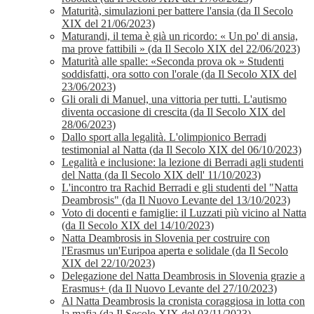
Maturità, simulazioni per battere l'ansia (da Il Secolo
XIX del 21/06/2023)
Maturandi, il tema è già un ricordo: « Un po' di ansia,
ma prove fattibili » (da Il Secolo XIX del 22/06/2023)
Maturità alle spalle: «Seconda prova ok » Studenti
soddisfatti, ora sotto con l'orale (da Il Secolo XIX del
23/06/2023)
Gli orali di Manuel, una vittoria per tutti. L'autismo
diventa occasione di crescita (da Il Secolo XIX del
28/06/2023)
Dallo sport alla legalità. L'olimpionico Berradi
testimonial al Natta (da Il Secolo XIX del 06/10/2023)
Legalità e inclusione: la lezione di Berradi agli studenti
del Natta (da Il Secolo XIX dell' 11/10/2023)
L'incontro tra Rachid Berradi e gli studenti del "Natta
Deambrosis" (da Il Nuovo Levante del 13/10/2023)
Voto di docenti e famiglie: il Luzzati più vicino al Natta
(da Il Secolo XIX del 14/10/2023)
Natta Deambrosis in Slovenia per costruire con
l'Erasmus un'Euripoa aperta e solidale (da Il Secolo
XIX del 22/10/2023)
Delegazione del Natta Deambrosis in Slovenia grazie a
Erasmus+ (da Il Nuovo Levante del 27/10/2023)
Al Natta Deambrosis la cronista coraggiosa in lotta con
la mafia (da Il Secolo XIX del 03/11/2023)