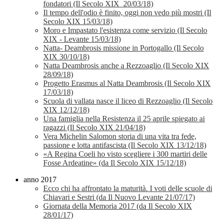
fondatori (Il Secolo XIX 20/03/18)
Il tempo dell'odio è finito, oggi non vedo più mostri (Il
Secolo XIX 15/03/18)
Moro e Impastato l'esistenza come servizio (Il Secolo
XIX - Levante 15/03/18)
Natta- Deambrosis missione in Portogallo (Il Secolo
XIX 30/10/18)
Natta Deambrosis anche a Rezzoaglio (Il Secolo XIX
28/09/18)
Progetto Erasmus al Natta Deambrosis (Il Secolo XIX
17/03/18)
Scuola di vallata nasce il liceo di Rezzoaglio (Il Secolo
XIX 12/12/18)
Una famiglia nella Resistenza il 25 aprile spiegato ai
ragazzi (Il Secolo XIX 21/04/18)
Vera Michelin Salomon storia di una vita tra fede,
passione e lotta antifascista (Il Secolo XIX 13/12/18)
«A Regina Coeli ho visto scegliere i 300 martiri delle
Fosse Ardeatine» (da Il Secolo XIX 15/12/18)
anno 2017
Ecco chi ha affrontato la maturità. I voti delle scuole di
Chiavari e Sestri (da Il Nuovo Levante 21/07/17)
Giornata della Memoria 2017 (da Il Secolo XIX
28/01/17)