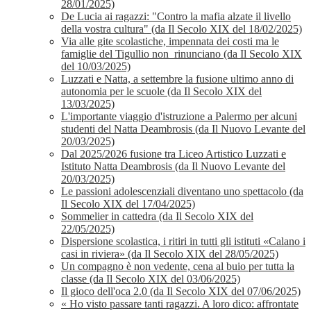
28/01/2025)
De Lucia ai ragazzi: "Contro la mafia alzate il livello
della vostra cultura" (da Il Secolo XIX del 18/02/2025)
Via alle gite scolastiche, impennata dei costi ma le
famiglie del Tigullio non rinunciano (da Il Secolo XIX
del 10/03/2025)
Luzzati e Natta, a settembre la fusione ultimo anno di
autonomia per le scuole (da Il Secolo XIX del
13/03/2025)
L'importante viaggio d'istruzione a Palermo per alcuni
studenti del Natta Deambrosis (da Il Nuovo Levante del
20/03/2025)
Dal 2025/2026 fusione tra Liceo Artistico Luzzati e
Istituto Natta Deambrosis (da Il Nuovo Levante del
20/03/2025)
Le passioni adolescenziali diventano uno spettacolo (da
Il Secolo XIX del 17/04/2025)
Sommelier in cattedra (da Il Secolo XIX del
22/05/2025)
Dispersione scolastica, i ritiri in tutti gli istituti «Calano i
casi in riviera» (da Il Secolo XIX del 28/05/2025)
Un compagno è non vedente, cena al buio per tutta la
classe (da Il Secolo XIX del 03/06/2025)
Il gioco dell'oca 2.0 (da Il Secolo XIX del 07/06/2025)
« Ho visto passare tanti ragazzi. A loro dico: affrontate