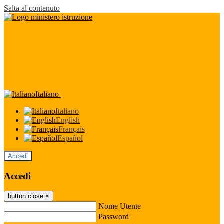
Salta al contenuto
Italiano
Italiano
English
Français
Español
Accedi
Accedi
button close
×
Nome Utente
Password