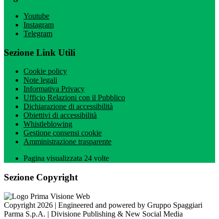
Youtube
Instagram
Telegram
Sezione Link Utili
Cookie policy
Note legali
Informativa Privacy
Ufficio Relazioni con il Pubblico
Dichiarazione di accessibilità
Obiettivi di accessibilità
Whistleblowing
Gestione consensi cookie
Amministrazione trasparente
Pagina visualizzata
24
volte
Sezione Copyright
Copyright 2026 | Engineered and powered by Gruppo Spaggiari
Parma S.p.A. | Divisione Publishing & New Social Media