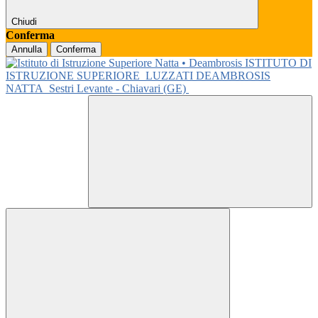
Chiudi
Conferma
Annulla
Conferma
ISTITUTO DI
ISTRUZIONE SUPERIORE
LUZZATI DEAMBROSIS
NATTA
Sestri Levante - Chiavari (GE)