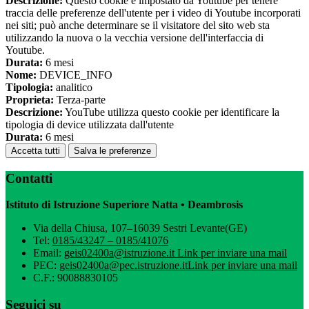
Descrizione:
Questo cookie è impostato da Youtube per tenere
traccia delle preferenze dell'utente per i video di Youtube incorporati
nei siti; può anche determinare se il visitatore del sito web sta
utilizzando la nuova o la vecchia versione dell'interfaccia di
Youtube.
Durata:
6 mesi
Nome:
DEVICE_INFO
Tipologia:
analitico
Proprieta:
Terza-parte
Descrizione:
YouTube utilizza questo cookie per identificare la
tipologia di device utilizzata dall'utente
Durata:
6 mesi
Accetta tutti
Salva le preferenze
Contatti
Istituto di Istruzione Superiore Natta • Deambrosis
Via della Chiusa, 107–16039 Sestri Levante(GE)
Tel:
0185/43247 – 0185/41076
Email:
geis02400a@istruzione.it
Link per inviare una mail
PEC:
geis02400a@pec.istruzione.it
Link per inviare una mail
C.F.: 90088830105
Seguici su