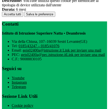
Descrizione:
YouTube utilizza questo cookie per identificare la
tipologia di device utilizzata dall'utente
Durata:
6 mesi
Accetta tutti
Salva le preferenze
Contatti
Istituto di Istruzione Superiore Natta • Deambrosis
Via della Chiusa, 107–16039 Sestri Levante(GE)
Tel:
0185/43247 – 0185/41076
Email:
geis02400a@istruzione.it
Link per inviare una mail
PEC:
geis02400a@pec.istruzione.it
Link per inviare una mail
C.F.: 90088830105
Seguici su
Youtube
Instagram
Telegram
Sezione Link Utili
Cookie policy