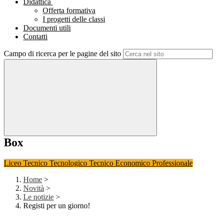
Didattica
Offerta formativa
I progetti delle classi
Documenti utili
Contatti
Campo di ricerca per le pagine del sito
Box
Liceo
Tecnico Tecnologico
Tecnico Economico
Professionale
Home
>
Novità
>
Le notizie
>
Registi per un giorno!