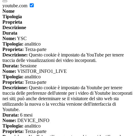
youtube.com
Nome
Tipologia
Proprieta
Descrizione
Durata
Nome:
YSC
Tipologia:
analitico
Proprieta:
Terza-parte
Descrizione:
Questo cookie è impostato da YouTube per tenere
traccia delle visualizzazioni dei video incorporati.
Durata:
Sessione
Nome:
VISITOR_INFO1_LIVE
Tipologia:
analitico
Proprieta:
Terza-parte
Descrizione:
Questo cookie è impostato da Youtube per tenere
traccia delle preferenze dell'utente per i video di Youtube incorporati
nei siti; può anche determinare se il visitatore del sito web sta
utilizzando la nuova o la vecchia versione dell'interfaccia di
Youtube.
Durata:
6 mesi
Nome:
DEVICE_INFO
Tipologia:
analitico
Proprieta:
Terza-parte