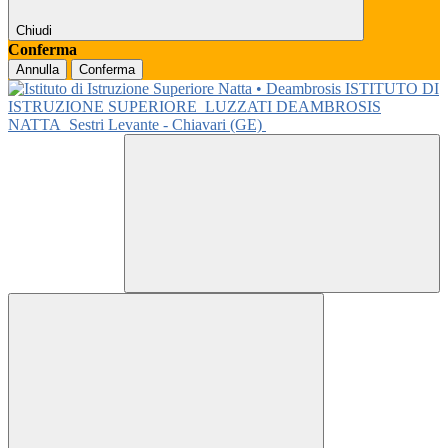
Chiudi
Conferma
Annulla
Conferma
ISTITUTO DI
ISTRUZIONE SUPERIORE
LUZZATI DEAMBROSIS
NATTA
Sestri Levante - Chiavari (GE)