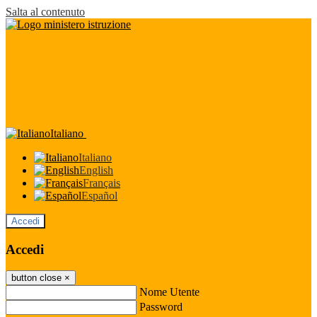
Salta al contenuto
Italiano
Italiano
English
Français
Español
Accedi
Accedi
button close
×
Nome Utente
Password