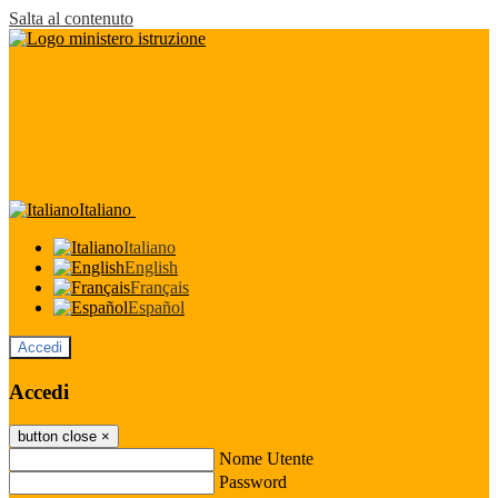
Salta al contenuto
Italiano
Italiano
English
Français
Español
Accedi
Accedi
button close
×
Nome Utente
Password