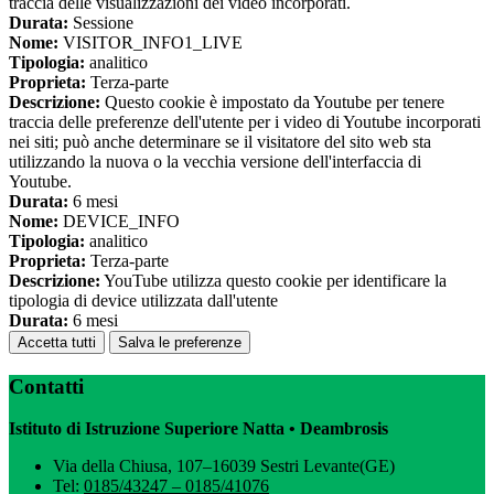
traccia delle visualizzazioni dei video incorporati.
Durata:
Sessione
Nome:
VISITOR_INFO1_LIVE
Tipologia:
analitico
Proprieta:
Terza-parte
Descrizione:
Questo cookie è impostato da Youtube per tenere
traccia delle preferenze dell'utente per i video di Youtube incorporati
nei siti; può anche determinare se il visitatore del sito web sta
utilizzando la nuova o la vecchia versione dell'interfaccia di
Youtube.
Durata:
6 mesi
Nome:
DEVICE_INFO
Tipologia:
analitico
Proprieta:
Terza-parte
Descrizione:
YouTube utilizza questo cookie per identificare la
tipologia di device utilizzata dall'utente
Durata:
6 mesi
Accetta tutti
Salva le preferenze
Contatti
Istituto di Istruzione Superiore Natta • Deambrosis
Via della Chiusa, 107–16039 Sestri Levante(GE)
Tel:
0185/43247 – 0185/41076