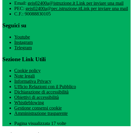
Email:
geis02400a@istruzione.it
Link per inviare una mail
PEC:
geis02400a@pec.istruzione.it
Link per inviare una mail
C.F.: 90088830105
Seguici su
Youtube
Instagram
Telegram
Sezione Link Utili
Cookie policy
Note legali
Informativa Privacy
Ufficio Relazioni con il Pubblico
Dichiarazione di accessibilità
Obiettivi di accessibilità
Whistleblowing
Gestione consensi cookie
Amministrazione trasparente
Pagina visualizzata
17
volte