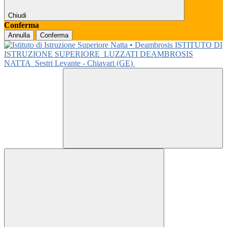
Chiudi
Conferma
Annulla
Conferma
ISTITUTO DI
ISTRUZIONE SUPERIORE
LUZZATI DEAMBROSIS
NATTA
Sestri Levante - Chiavari (GE)