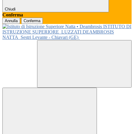
Chiudi
Conferma
Annulla
Conferma
ISTITUTO DI
ISTRUZIONE SUPERIORE
LUZZATI DEAMBROSIS
NATTA
Sestri Levante - Chiavari (GE)