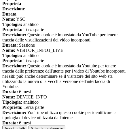
Proprieta
Descrizione
Durata
Nome:
YSC
Tipologia:
analitico
Proprieta:
Terza-parte
Descrizione:
Questo cookie è impostato da YouTube per tenere
traccia delle visualizzazioni dei video incorporati.
Durata:
Sessione
Nome:
VISITOR_INFO1_LIVE
Tipologia:
analitico
Proprieta:
Terza-parte
Descrizione:
Questo cookie è impostato da Youtube per tenere
traccia delle preferenze dell'utente per i video di Youtube incorporati
nei siti; può anche determinare se il visitatore del sito web sta
utilizzando la nuova o la vecchia versione dell'interfaccia di
Youtube.
Durata:
6 mesi
Nome:
DEVICE_INFO
Tipologia:
analitico
Proprieta:
Terza-parte
Descrizione:
YouTube utilizza questo cookie per identificare la
tipologia di device utilizzata dall'utente
Durata:
6 mesi
Accetta tutti
Salva le preferenze