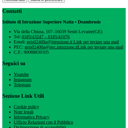
Contatti
Istituto di Istruzione Superiore Natta • Deambrosis
Via della Chiusa, 107–16039 Sestri Levante(GE)
Tel:
0185/43247 – 0185/41076
Email:
geis02400a@istruzione.it
Link per inviare una mail
PEC:
geis02400a@pec.istruzione.it
Link per inviare una mail
C.F.: 90088830105
Seguici su
Youtube
Instagram
Telegram
Sezione Link Utili
Cookie policy
Note legali
Informativa Privacy
Ufficio Relazioni con il Pubblico
Dichiarazione di accessibilità