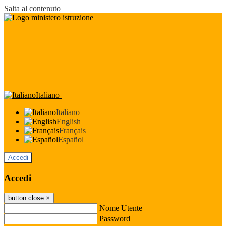
Salta al contenuto
Italiano
Italiano
English
Français
Español
Accedi
Accedi
button close
×
Nome Utente
Password