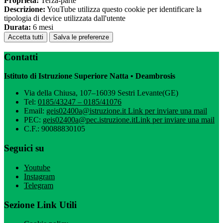
Proprieta:
Terza-parte
Descrizione:
YouTube utilizza questo cookie per identificare la
tipologia di device utilizzata dall'utente
Durata:
6 mesi
Accetta tutti
Salva le preferenze
Contatti
Istituto di Istruzione Superiore Natta • Deambrosis
Via della Chiusa, 107–16039 Sestri Levante(GE)
Tel:
0185/43247 – 0185/41076
Email:
geis02400a@istruzione.it
Link per inviare una mail
PEC:
geis02400a@pec.istruzione.it
Link per inviare una mail
C.F.: 90088830105
Seguici su
Youtube
Instagram
Telegram
Sezione Link Utili