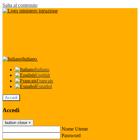
Salta al contenuto
Italiano
Italiano
English
Français
Español
Accedi
Accedi
button close
×
Nome Utente
Password