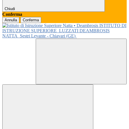
Chiudi
Conferma
Annulla
Conferma
ISTITUTO DI
ISTRUZIONE SUPERIORE
LUZZATI DEAMBROSIS
NATTA
Sestri Levante - Chiavari (GE)