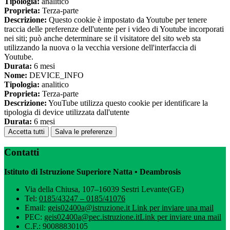
Tipologia:
analitico
Proprieta:
Terza-parte
Descrizione:
Questo cookie è impostato da Youtube per tenere
traccia delle preferenze dell'utente per i video di Youtube incorporati
nei siti; può anche determinare se il visitatore del sito web sta
utilizzando la nuova o la vecchia versione dell'interfaccia di
Youtube.
Durata:
6 mesi
Nome:
DEVICE_INFO
Tipologia:
analitico
Proprieta:
Terza-parte
Descrizione:
YouTube utilizza questo cookie per identificare la
tipologia di device utilizzata dall'utente
Durata:
6 mesi
Accetta tutti
Salva le preferenze
Contatti
Istituto di Istruzione Superiore Natta • Deambrosis
Via della Chiusa, 107–16039 Sestri Levante(GE)
Tel:
0185/43247 – 0185/41076
Email:
geis02400a@istruzione.it
Link per inviare una mail
PEC:
geis02400a@pec.istruzione.it
Link per inviare una mail
C.F.: 90088830105