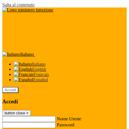
Salta al contenuto
Italiano
Italiano
English
Français
Español
Accedi
Accedi
button close
×
Nome Utente
Password