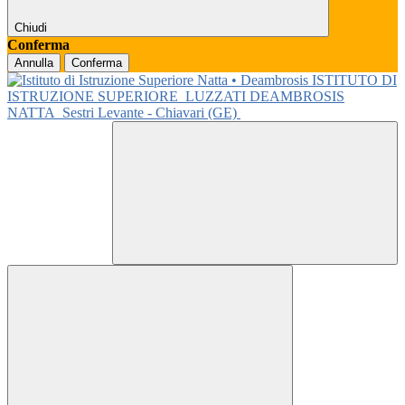
Chiudi
Conferma
Annulla
Conferma
ISTITUTO DI
ISTRUZIONE SUPERIORE
LUZZATI DEAMBROSIS
NATTA
Sestri Levante - Chiavari (GE)