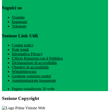
Seguici su
Youtube
Instagram
Telegram
Sezione Link Utili
Cookie policy
Note legali
Informativa Privacy
Ufficio Relazioni con il Pubblico
Dichiarazione di accessibilità
Obiettivi di accessibilità
Whistleblowing
Gestione consensi cookie
Amministrazione trasparente
Pagina visualizzata
20
volte
Sezione Copyright