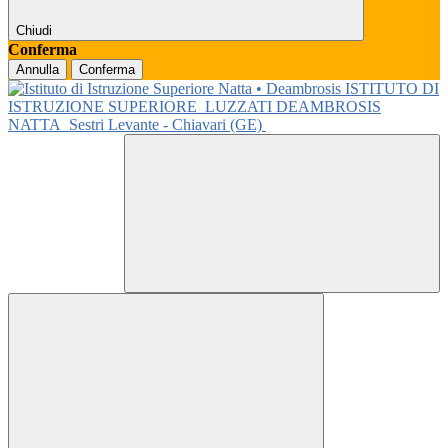
Chiudi
Conferma
Annulla
Conferma
ISTITUTO DI
ISTRUZIONE SUPERIORE
LUZZATI DEAMBROSIS
NATTA
Sestri Levante - Chiavari (GE)