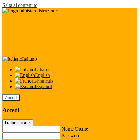
Salta al contenuto
Italiano
Italiano
English
Français
Español
Accedi
Accedi
button close
×
Nome Utente
Password