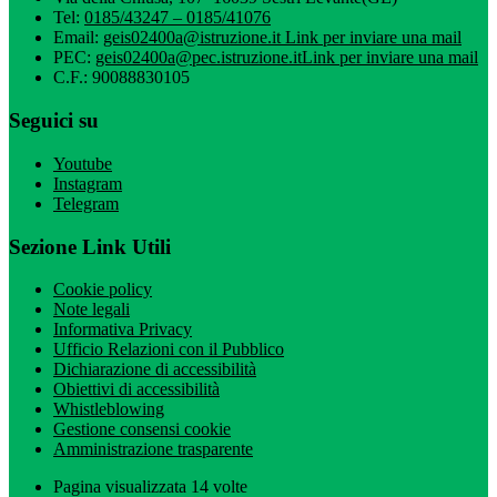
Tel:
0185/43247 – 0185/41076
Email:
geis02400a@istruzione.it
Link per inviare una mail
PEC:
geis02400a@pec.istruzione.it
Link per inviare una mail
C.F.: 90088830105
Seguici su
Youtube
Instagram
Telegram
Sezione Link Utili
Cookie policy
Note legali
Informativa Privacy
Ufficio Relazioni con il Pubblico
Dichiarazione di accessibilità
Obiettivi di accessibilità
Whistleblowing
Gestione consensi cookie
Amministrazione trasparente
Pagina visualizzata
14
volte