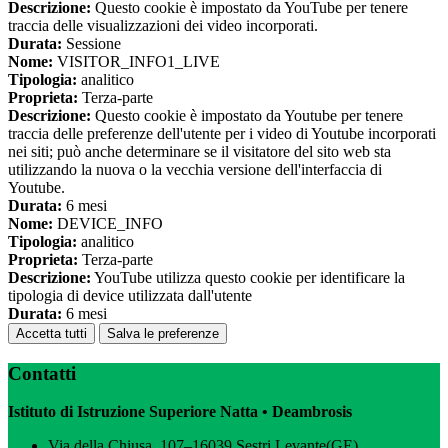
Descrizione:
Questo cookie è impostato da YouTube per tenere
traccia delle visualizzazioni dei video incorporati.
Durata:
Sessione
Nome:
VISITOR_INFO1_LIVE
Tipologia:
analitico
Proprieta:
Terza-parte
Descrizione:
Questo cookie è impostato da Youtube per tenere
traccia delle preferenze dell'utente per i video di Youtube incorporati
nei siti; può anche determinare se il visitatore del sito web sta
utilizzando la nuova o la vecchia versione dell'interfaccia di
Youtube.
Durata:
6 mesi
Nome:
DEVICE_INFO
Tipologia:
analitico
Proprieta:
Terza-parte
Descrizione:
YouTube utilizza questo cookie per identificare la
tipologia di device utilizzata dall'utente
Durata:
6 mesi
Accetta tutti
Salva le preferenze
Contatti
Istituto di Istruzione Superiore Natta • Deambrosis
Via della Chiusa, 107–16039 Sestri Levante(GE)