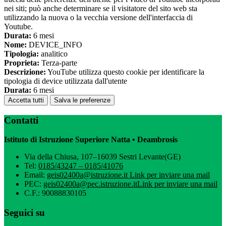
nei siti; può anche determinare se il visitatore del sito web sta
utilizzando la nuova o la vecchia versione dell'interfaccia di
Youtube.
Durata:
6 mesi
Nome:
DEVICE_INFO
Tipologia:
analitico
Proprieta:
Terza-parte
Descrizione:
YouTube utilizza questo cookie per identificare la
tipologia di device utilizzata dall'utente
Durata:
6 mesi
Accetta tutti
Salva le preferenze
Contatti
Istituto di Istruzione Superiore Natta • Deambrosis
Via della Chiusa, 107–16039 Sestri Levante(GE)
Tel:
0185/43247 – 0185/41076
Email:
geis02400a@istruzione.it
Link per inviare una mail
PEC:
geis02400a@pec.istruzione.it
Link per inviare una mail
C.F.: 90088830105
Seguici su