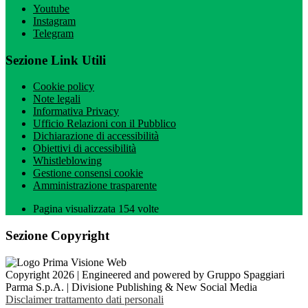
Youtube
Instagram
Telegram
Sezione Link Utili
Cookie policy
Note legali
Informativa Privacy
Ufficio Relazioni con il Pubblico
Dichiarazione di accessibilità
Obiettivi di accessibilità
Whistleblowing
Gestione consensi cookie
Amministrazione trasparente
Pagina visualizzata
154
volte
Sezione Copyright
Copyright 2026 | Engineered and powered by Gruppo Spaggiari
Parma S.p.A. | Divisione Publishing & New Social Media
Disclaimer trattamento dati personali