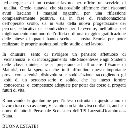
ed energie e di un costante lavoro per offrire un servizio di
qualità. Credo, tuttavia, che sia possibile affermare che i riscontri
avuti lasciano i margini oggettivi per una riflessione
complessivamente positiva, sia in fase di rendicontazione
dell’operato svolto, sia in vista della nuova progettazione dei
percorsi educativi da condividere per l’avvenire, nell’ottica del
miglioramento continuo dell’offerta e di una maggior gratificazione
delle attese di quanti hanno scelto la nostra Scuola per poter
realizzare le proprie aspirazioni nello studio e nel lavoro.
In chiusura, sento di rivolgere un pensiero affettuoso di
vicinananza e di incoraggiamento alle Studentesse e agli Studenti
delle classi quinte, che si preparano ad affrontare l’Esame di
Maturità, con la speranza che tutti affrontino questa importante
prova con serenità, disinvoltura e soddisfazione, raccogliendo gli
esiti di un percorso serio e solido, che ha inteso fornire
conoscenze e competenze adeguate per poter dar corso ai progetti
futuri di vita.
Rinnovando la gratitudine per l’intesa costruita in questo anno di
lavoro trascorso assieme, Vi saluto con la più viva cordialità, anche a
nome di tutto il Personale Scolastico dell’IIS Luzzati-Deambrosis-
Natta.
BUONA ESTATE!