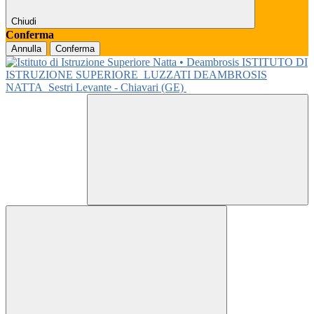
Chiudi
Conferma
Annulla
Conferma
ISTITUTO DI
ISTRUZIONE SUPERIORE
LUZZATI DEAMBROSIS
NATTA
Sestri Levante - Chiavari (GE)