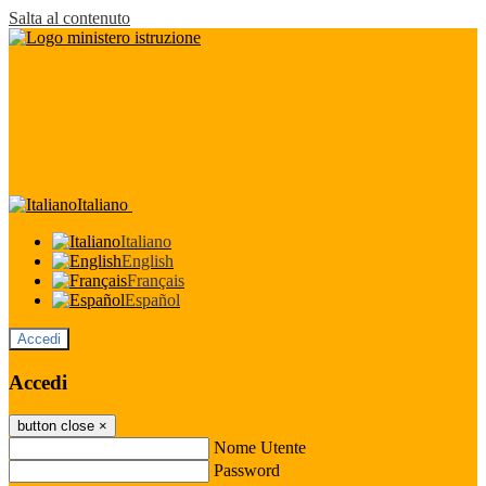
Salta al contenuto
Italiano
Italiano
English
Français
Español
Accedi
Accedi
button close
×
Nome Utente
Password