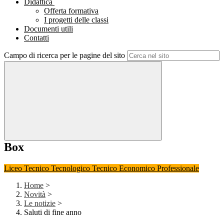
Didattica
Offerta formativa
I progetti delle classi
Documenti utili
Contatti
Campo di ricerca per le pagine del sito
Box
Liceo
Tecnico Tecnologico
Tecnico Economico
Professionale
Home
>
Novità
>
Le notizie
>
Saluti di fine anno