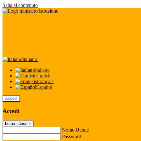
Salta al contenuto
Italiano
Italiano
English
Français
Español
Accedi
Accedi
button close
×
Nome Utente
Password