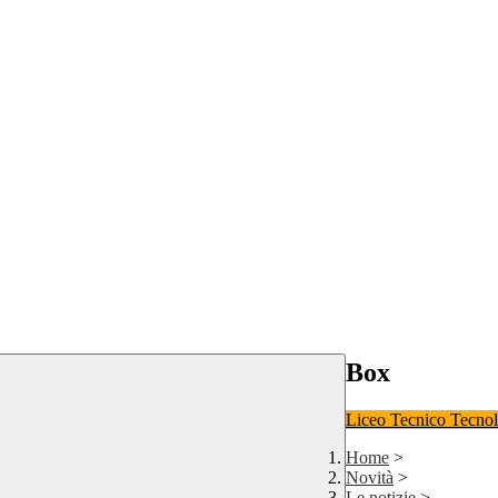
Box
Liceo
Tecnico Tecno
Home
>
Novità
>
Le notizie
>