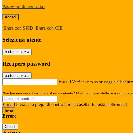
Password dimenticata?
-
Entra con SPID
Entra con CIE
Seleziona utente
button close
×
Recupero password
button close
×
E-mail
Verrà inviato un messaggio all'indirizz
Non hai una e-mail associata al nome utente? Effettua il reset della password tram
E-mail inviata, si prega di controllare la casella di posta elettronica!
Errore
Chiudi
Successo