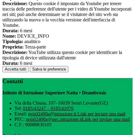
Descrizione:
Questo cookie è impostato da Youtube per tenere
traccia delle preferenze dell'utente per i video di Youtube incorporati
nei siti; può anche determinare se il visitatore del sito web sta
utilizzando la nuova o la vecchia versione dell'interfaccia di
Youtube.
Durata:
6 mesi
Nome:
DEVICE_INFO
Tipologia:
analitico
Proprieta:
Terza-parte
Descrizione:
YouTube utilizza questo cookie per identificare la
tipologia di device utilizzata dall'utente
Durata:
6 mesi
Accetta tutti
Salva le preferenze
Contatti
Istituto di Istruzione Superiore Natta • Deambrosis
Via della Chiusa, 107–16039 Sestri Levante(GE)
Tel:
0185/43247 – 0185/41076
Email:
geis02400a@istruzione.it
Link per inviare una mail
PEC:
geis02400a@pec.istruzione.it
Link per inviare una mail
C.F.: 90088830105