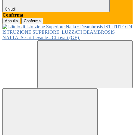
Chiudi
Conferma
Annulla
Conferma
ISTITUTO DI
ISTRUZIONE SUPERIORE
LUZZATI DEAMBROSIS
NATTA
Sestri Levante - Chiavari (GE)