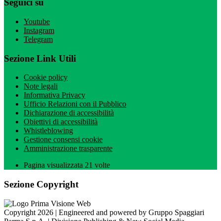
Seguici su
Youtube
Instagram
Telegram
Sezione Link Utili
Cookie policy
Note legali
Informativa Privacy
Ufficio Relazioni con il Pubblico
Dichiarazione di accessibilità
Obiettivi di accessibilità
Whistleblowing
Gestione consensi cookie
Amministrazione trasparente
Pagina visualizzata
21
volte
Sezione Copyright
Copyright 2026 | Engineered and powered by Gruppo Spaggiari