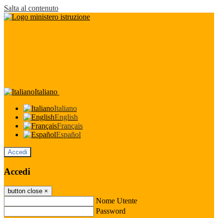
Salta al contenuto
Italiano
Italiano
English
Français
Español
Accedi
Accedi
button close
×
Nome Utente
Password