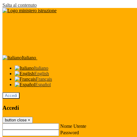
Salta al contenuto
Italiano
Italiano
English
Français
Español
Accedi
Accedi
button close
×
Nome Utente
Password