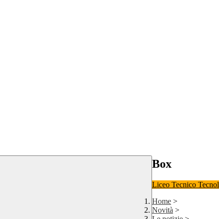
Box
Liceo
Tecnico Tecno
Home
>
Novità
>
Le notizie
>