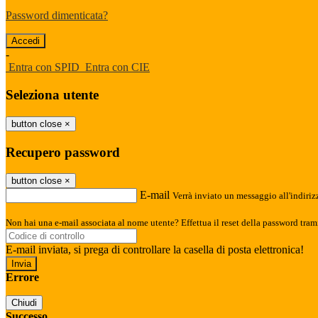
Password dimenticata?
-
Entra con SPID
Entra con CIE
Seleziona utente
button close
×
Recupero password
button close
×
E-mail
Verrà inviato un messaggio all'indirizz
Non hai una e-mail associata al nome utente? Effettua il reset della password tram
E-mail inviata, si prega di controllare la casella di posta elettronica!
Errore
Chiudi
Successo