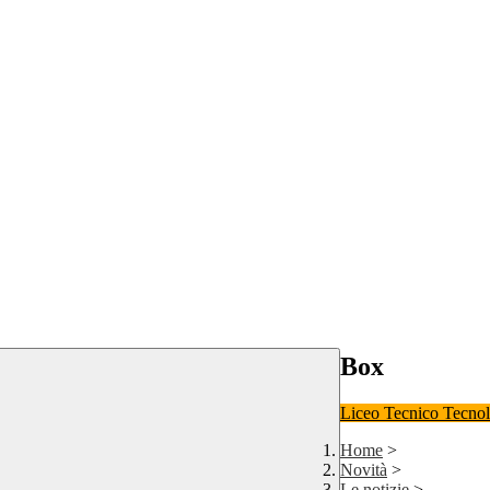
Box
Liceo
Tecnico Tecno
Home
>
Novità
>
Le notizie
>