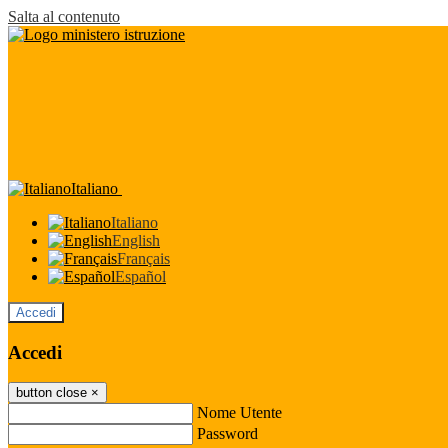
Salta al contenuto
Italiano
Italiano
English
Français
Español
Accedi
Accedi
button close
×
Nome Utente
Password