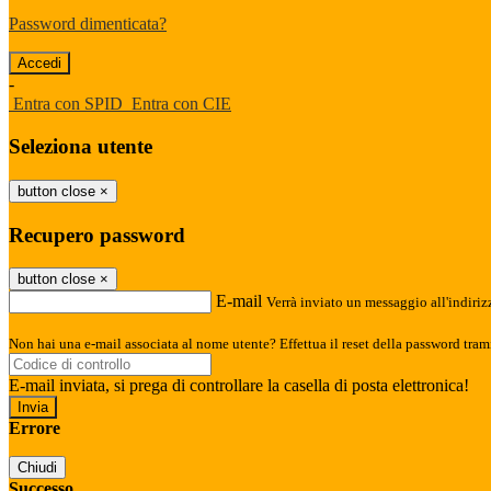
Password dimenticata?
-
Entra con SPID
Entra con CIE
Seleziona utente
button close
×
Recupero password
button close
×
E-mail
Verrà inviato un messaggio all'indirizz
Non hai una e-mail associata al nome utente? Effettua il reset della password tram
E-mail inviata, si prega di controllare la casella di posta elettronica!
Errore
Chiudi
Successo