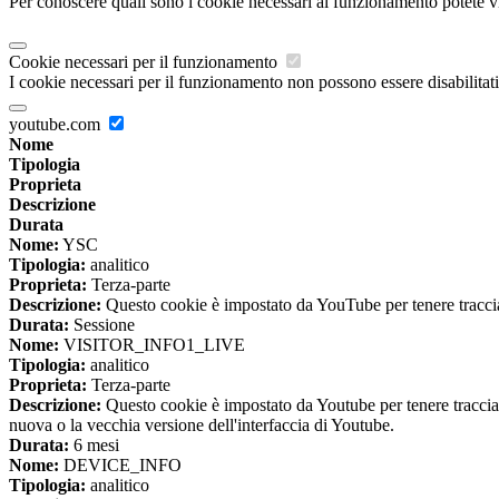
Per conoscere quali sono i cookie necessari al funzionamento potete v
Cookie necessari per il funzionamento
I cookie necessari per il funzionamento non possono essere disabilitati.
youtube.com
Nome
Tipologia
Proprieta
Descrizione
Durata
Nome:
YSC
Tipologia:
analitico
Proprieta:
Terza-parte
Descrizione:
Questo cookie è impostato da YouTube per tenere traccia 
Durata:
Sessione
Nome:
VISITOR_INFO1_LIVE
Tipologia:
analitico
Proprieta:
Terza-parte
Descrizione:
Questo cookie è impostato da Youtube per tenere traccia de
nuova o la vecchia versione dell'interfaccia di Youtube.
Durata:
6 mesi
Nome:
DEVICE_INFO
Tipologia:
analitico