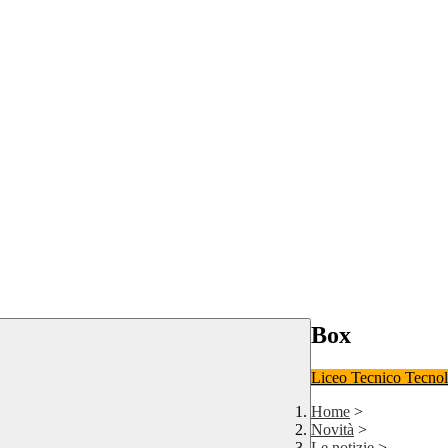
Box
Liceo
Tecnico Tecno
Home
>
Novità
>
Le notizie
>