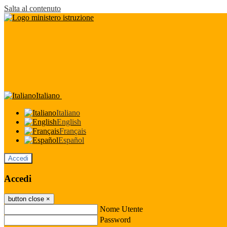
Salta al contenuto
Italiano
Italiano
English
Français
Español
Accedi
Accedi
button close
×
Nome Utente
Password