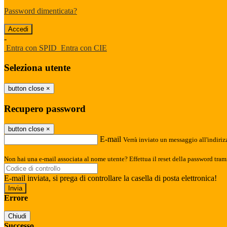
Password dimenticata?
-
Entra con SPID
Entra con CIE
Seleziona utente
button close
×
Recupero password
button close
×
E-mail
Verrà inviato un messaggio all'indirizz
Non hai una e-mail associata al nome utente? Effettua il reset della password tram
E-mail inviata, si prega di controllare la casella di posta elettronica!
Errore
Chiudi
Successo