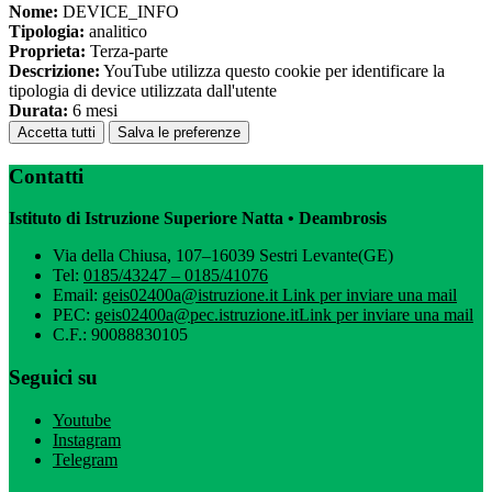
Nome:
DEVICE_INFO
Tipologia:
analitico
Proprieta:
Terza-parte
Descrizione:
YouTube utilizza questo cookie per identificare la
tipologia di device utilizzata dall'utente
Durata:
6 mesi
Accetta tutti
Salva le preferenze
Contatti
Istituto di Istruzione Superiore Natta • Deambrosis
Via della Chiusa, 107–16039 Sestri Levante(GE)
Tel:
0185/43247 – 0185/41076
Email:
geis02400a@istruzione.it
Link per inviare una mail
PEC:
geis02400a@pec.istruzione.it
Link per inviare una mail
C.F.: 90088830105
Seguici su
Youtube
Instagram
Telegram