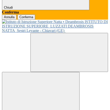
Chiudi
Conferma
Annulla
Conferma
ISTITUTO DI
ISTRUZIONE SUPERIORE
LUZZATI DEAMBROSIS
NATTA
Sestri Levante - Chiavari (GE)