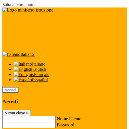
Salta al contenuto
Italiano
Italiano
English
Français
Español
Accedi
Accedi
button close
×
Nome Utente
Password