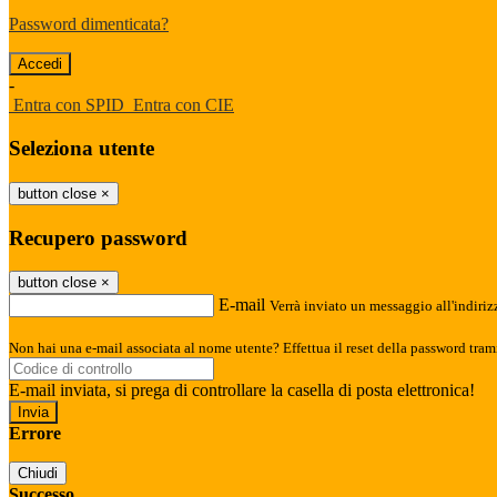
Password dimenticata?
-
Entra con SPID
Entra con CIE
Seleziona utente
button close
×
Recupero password
button close
×
E-mail
Verrà inviato un messaggio all'indirizz
Non hai una e-mail associata al nome utente? Effettua il reset della password tram
E-mail inviata, si prega di controllare la casella di posta elettronica!
Errore
Chiudi
Successo