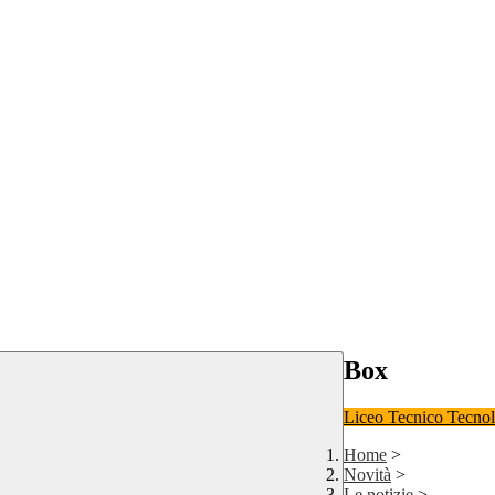
Box
Liceo
Tecnico Tecno
Home
>
Novità
>
Le notizie
>