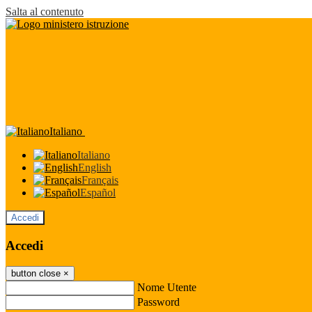
Salta al contenuto
Italiano
Italiano
English
Français
Español
Accedi
Accedi
button close
×
Nome Utente
Password