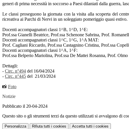
generi di prima necessità in soccorso a Paesi dilaniati dalla guerra, l
Le classi proseguono la giornata con la visita alla scoperta del centr
ricreativa ai Parchi di Nervi in un soleggiato pomeriggio quasi estivo.
Docenti accompagnatori classi 1^B, 1^D, 1^E:
Prof.ssa Gianelli Beatrice, Prof.ssa Schenone Sabrina, Prof. Romane
Docenti accompagnatori classi 1^C, 1^G, 1^A MAT:
Prof. Cagliani Riccardo, Prof.ssa Castagnino Cristina, Prof.ssa Copell
Docenti accompagnatori classi 1^A, 1^F:
Prof.ssa Belperio Mariolina, Prof.ssa De Mattei Rosanna, Prof. Olmo 
Dettagli:
-
Circ. n°494
del 16/04/2024
-
Circ. n°445
del 21/03/2024
📸
Foto
Notizie
Pubblicato il 20-04-2024
Questo sito o gli strumenti terzi da questo utilizzati si avvalgono di coo
Personalizza
Rifiuta tutti
i cookies
Accetta tutti
i cookies