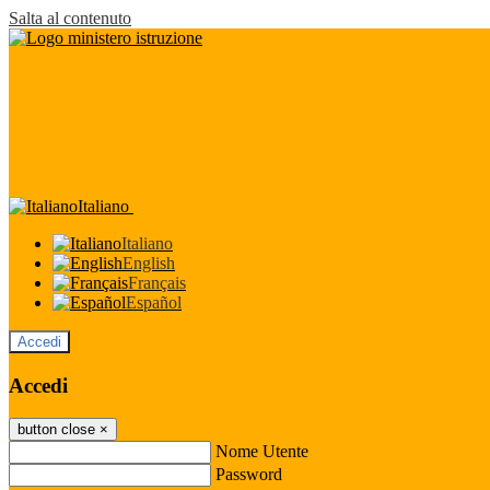
Salta al contenuto
Italiano
Italiano
English
Français
Español
Accedi
Accedi
button close
×
Nome Utente
Password