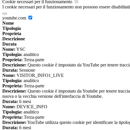
Cookie necessari per il funzionamento
I cookie necessari per il funzionamento non possono essere disabilitati.
youtube.com
Nome
Tipologia
Proprieta
Descrizione
Durata
Nome:
YSC
Tipologia:
analitico
Proprieta:
Terza-parte
Descrizione:
Questo cookie è impostato da YouTube per tenere traccia 
Durata:
Sessione
Nome:
VISITOR_INFO1_LIVE
Tipologia:
analitico
Proprieta:
Terza-parte
Descrizione:
Questo cookie è impostato da Youtube per tenere traccia de
nuova o la vecchia versione dell'interfaccia di Youtube.
Durata:
6 mesi
Nome:
DEVICE_INFO
Tipologia:
analitico
Proprieta:
Terza-parte
Descrizione:
YouTube utilizza questo cookie per identificare la tipologi
Durata:
6 mesi