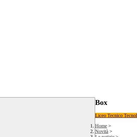
Box
Liceo
Tecnico Tecno
Home
>
Novità
>
Le notizie
>