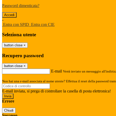
Password dimenticata?
-
Entra con SPID
Entra con CIE
Seleziona utente
button close
×
Recupero password
button close
×
E-mail
Verrà inviato un messaggio all'indirizz
Non hai una e-mail associata al nome utente? Effettua il reset della password tram
E-mail inviata, si prega di controllare la casella di posta elettronica!
Errore
Chiudi
Successo