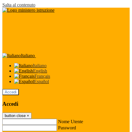
Salta al contenuto
Italiano
Italiano
English
Français
Español
Accedi
Accedi
button close
×
Nome Utente
Password