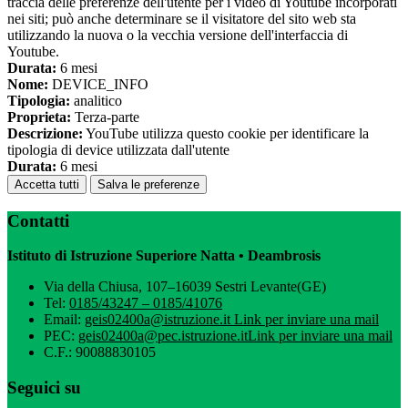
traccia delle preferenze dell'utente per i video di Youtube incorporati
nei siti; può anche determinare se il visitatore del sito web sta
utilizzando la nuova o la vecchia versione dell'interfaccia di
Youtube.
Durata:
6 mesi
Nome:
DEVICE_INFO
Tipologia:
analitico
Proprieta:
Terza-parte
Descrizione:
YouTube utilizza questo cookie per identificare la
tipologia di device utilizzata dall'utente
Durata:
6 mesi
Accetta tutti
Salva le preferenze
Contatti
Istituto di Istruzione Superiore Natta • Deambrosis
Via della Chiusa, 107–16039 Sestri Levante(GE)
Tel:
0185/43247 – 0185/41076
Email:
geis02400a@istruzione.it
Link per inviare una mail
PEC:
geis02400a@pec.istruzione.it
Link per inviare una mail
C.F.: 90088830105
Seguici su