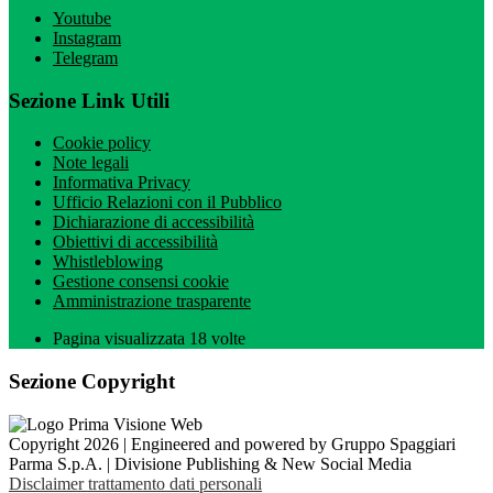
Youtube
Instagram
Telegram
Sezione Link Utili
Cookie policy
Note legali
Informativa Privacy
Ufficio Relazioni con il Pubblico
Dichiarazione di accessibilità
Obiettivi di accessibilità
Whistleblowing
Gestione consensi cookie
Amministrazione trasparente
Pagina visualizzata
18
volte
Sezione Copyright
Copyright 2026 | Engineered and powered by Gruppo Spaggiari
Parma S.p.A. | Divisione Publishing & New Social Media
Disclaimer trattamento dati personali