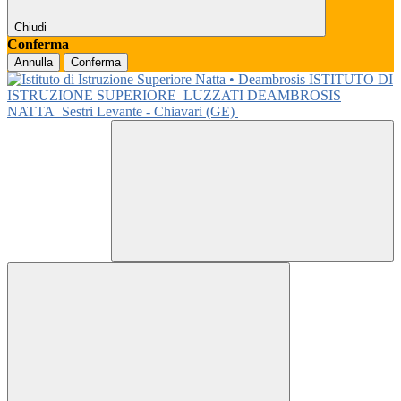
Chiudi
Conferma
Annulla
Conferma
ISTITUTO DI
ISTRUZIONE SUPERIORE
LUZZATI DEAMBROSIS
NATTA
Sestri Levante - Chiavari (GE)