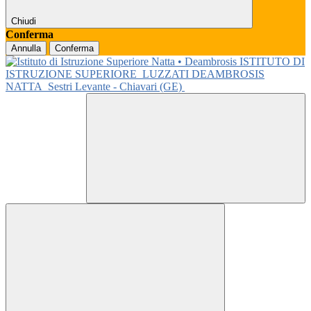
Chiudi
Conferma
Annulla
Conferma
ISTITUTO DI
ISTRUZIONE SUPERIORE
LUZZATI DEAMBROSIS
NATTA
Sestri Levante - Chiavari (GE)