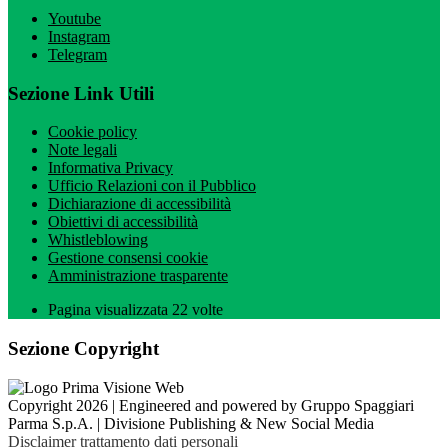
Youtube
Instagram
Telegram
Sezione Link Utili
Cookie policy
Note legali
Informativa Privacy
Ufficio Relazioni con il Pubblico
Dichiarazione di accessibilità
Obiettivi di accessibilità
Whistleblowing
Gestione consensi cookie
Amministrazione trasparente
Pagina visualizzata
22
volte
Sezione Copyright
Copyright 2026 | Engineered and powered by Gruppo Spaggiari
Parma S.p.A. | Divisione Publishing & New Social Media
Disclaimer trattamento dati personali