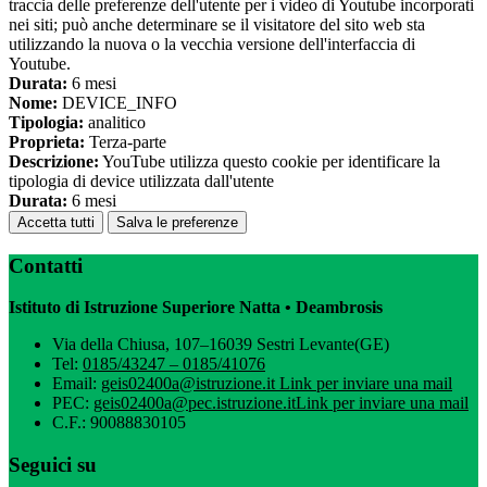
traccia delle preferenze dell'utente per i video di Youtube incorporati
nei siti; può anche determinare se il visitatore del sito web sta
utilizzando la nuova o la vecchia versione dell'interfaccia di
Youtube.
Durata:
6 mesi
Nome:
DEVICE_INFO
Tipologia:
analitico
Proprieta:
Terza-parte
Descrizione:
YouTube utilizza questo cookie per identificare la
tipologia di device utilizzata dall'utente
Durata:
6 mesi
Accetta tutti
Salva le preferenze
Contatti
Istituto di Istruzione Superiore Natta • Deambrosis
Via della Chiusa, 107–16039 Sestri Levante(GE)
Tel:
0185/43247 – 0185/41076
Email:
geis02400a@istruzione.it
Link per inviare una mail
PEC:
geis02400a@pec.istruzione.it
Link per inviare una mail
C.F.: 90088830105
Seguici su