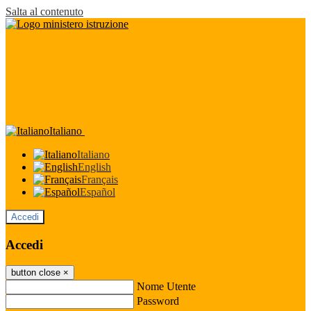
Salta al contenuto
Italiano
Italiano
English
Français
Español
Accedi
Accedi
button close
×
Nome Utente
Password