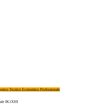
logico
Tecnico Economico
Professionale
riale IK1XHI