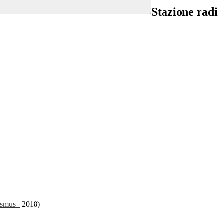
Stazione rad
asmus+
2018)