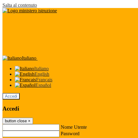
Salta al contenuto
Italiano
Italiano
English
Français
Español
Accedi
Accedi
button close
×
Nome Utente
Password