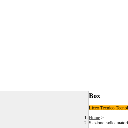
Box
Liceo
Tecnico Tecno
Home
>
Stazione radioamato