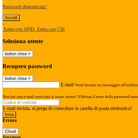
Password dimenticata?
-
Entra con SPID
Entra con CIE
Seleziona utente
button close
×
Recupero password
button close
×
E-mail
Verrà inviato un messaggio all'indirizz
Non hai una e-mail associata al nome utente? Effettua il reset della password tram
E-mail inviata, si prega di controllare la casella di posta elettronica!
Errore
Chiudi
Successo