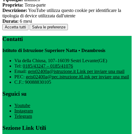
Proprieta:
Terza-parte
Descrizione:
YouTube utilizza questo cookie per identificare la
tipologia di device utilizzata dall'utente
Durata:
6 mesi
Accetta tutti
Salva le preferenze
Contatti
Istituto di Istruzione Superiore Natta • Deambrosis
Via della Chiusa, 107–16039 Sestri Levante(GE)
Tel:
0185/43247 – 0185/41076
Email:
geis02400a@istruzione.it
Link per inviare una mail
PEC:
geis02400a@pec.istruzione.it
Link per inviare una mail
C.F.: 90088830105
Seguici su
Youtube
Instagram
Telegram
Sezione Link Utili