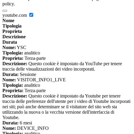
policy.
youtube.com
Nome
Tipologia
Proprieta
Descrizione
Durata
Nome:
YSC
Tipologia:
analitico
Proprieta:
Terza-parte
Descrizione:
Questo cookie è impostato da YouTube per tenere
traccia delle visualizzazioni dei video incorporati.
Durata:
Sessione
Nome:
VISITOR_INFO1_LIVE
Tipologia:
analitico
Proprieta:
Terza-parte
Descrizione:
Questo cookie è impostato da Youtube per tenere
traccia delle preferenze dell'utente per i video di Youtube incorporati
nei siti; può anche determinare se il visitatore del sito web sta
utilizzando la nuova o la vecchia versione dell'interfaccia di
Youtube.
Durata:
6 mesi
Nome:
DEVICE_INFO
Tipologia:
analitico