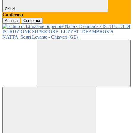
Chiudi
Conferma
Annulla
Conferma
ISTITUTO DI
ISTRUZIONE SUPERIORE
LUZZATI DEAMBROSIS
NATTA
Sestri Levante - Chiavari (GE)