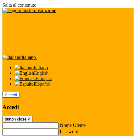
Salta al contenuto
Italiano
Italiano
English
Français
Español
Accedi
Accedi
button close
×
Nome Utente
Password