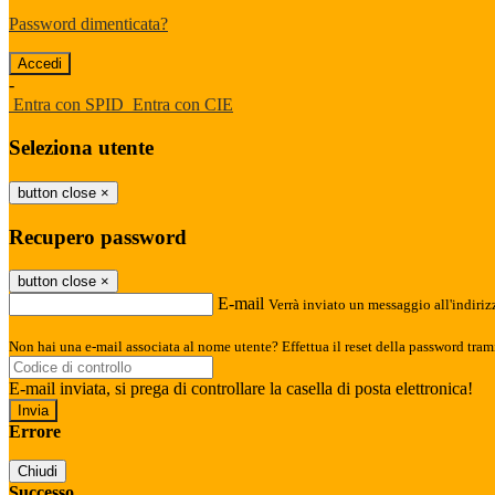
Password dimenticata?
-
Entra con SPID
Entra con CIE
Seleziona utente
button close
×
Recupero password
button close
×
E-mail
Verrà inviato un messaggio all'indirizz
Non hai una e-mail associata al nome utente? Effettua il reset della password tram
E-mail inviata, si prega di controllare la casella di posta elettronica!
Errore
Chiudi
Successo