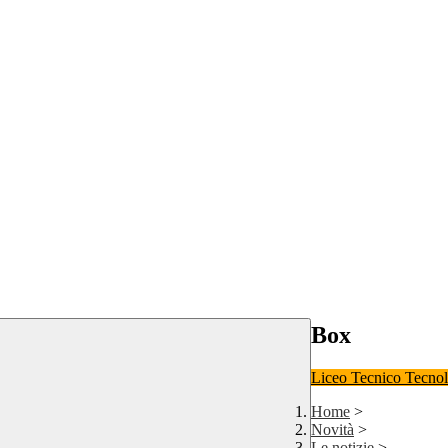
Box
Liceo
Tecnico Tecno
Home
>
Novità
>
Le notizie
>