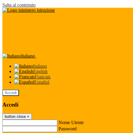
Salta al contenuto
Italiano
Italiano
English
Français
Español
Accedi
Accedi
button close
×
Nome Utente
Password