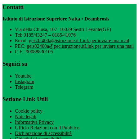
Contatti
Istituto di Istruzione Superiore Natta • Deambrosis
Via della Chiusa, 107–16039 Sestri Levante(GE)
Tel:
0185/43247 – 0185/41076
Email:
geis02400a@istruzione.it
Link per inviare una mail
PEC:
geis02400a@pec.istruzione.it
Link per inviare una mail
C.F.: 90088830105
Seguici su
Youtube
Instagram
Telegram
Sezione Link Utili
Cookie policy
Note legali
Informativa Privacy
Ufficio Relazioni con il Pubblico
Dichiarazione di accessibilità
Obiettivi di accessibilità