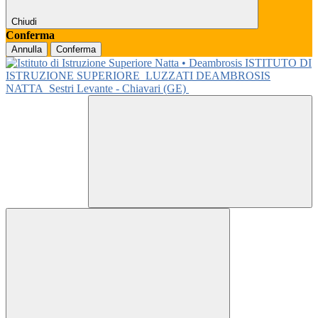
Chiudi
Conferma
Annulla
Conferma
ISTITUTO DI
ISTRUZIONE SUPERIORE
LUZZATI DEAMBROSIS
NATTA
Sestri Levante - Chiavari (GE)