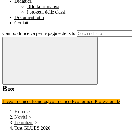
Didattica
Offerta formativa
I progetti delle classi
Documenti utili
Contatti
Campo di ricerca per le pagine del sito
Box
Liceo
Tecnico Tecnologico
Tecnico Economico
Professionale
Home
>
Novità
>
Le notizie
>
Test GLUES 2020