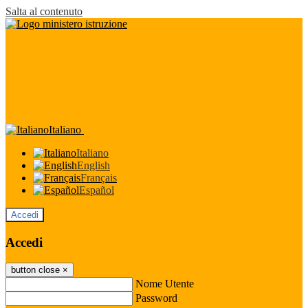
Salta al contenuto
Italiano
Italiano
English
Français
Español
Accedi
Accedi
button close
×
Nome Utente
Password