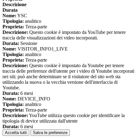
Descrizione
Durata
Nome:
YSC
Tipologia:
analitico
Proprieta:
Terza-parte
Descrizione:
Questo cookie è impostato da YouTube per tenere
traccia delle visualizzazioni dei video incorporati.
Durata:
Sessione
Nome:
VISITOR_INFO1_LIVE
Tipologia:
analitico
Proprieta:
Terza-parte
Descrizione:
Questo cookie è impostato da Youtube per tenere
traccia delle preferenze dell'utente per i video di Youtube incorporati
nei siti; può anche determinare se il visitatore del sito web sta
utilizzando la nuova o la vecchia versione dell'interfaccia di
Youtube.
Durata:
6 mesi
Nome:
DEVICE_INFO
Tipologia:
analitico
Proprieta:
Terza-parte
Descrizione:
YouTube utilizza questo cookie per identificare la
tipologia di device utilizzata dall'utente
Durata:
6 mesi
Accetta tutti
Salva le preferenze