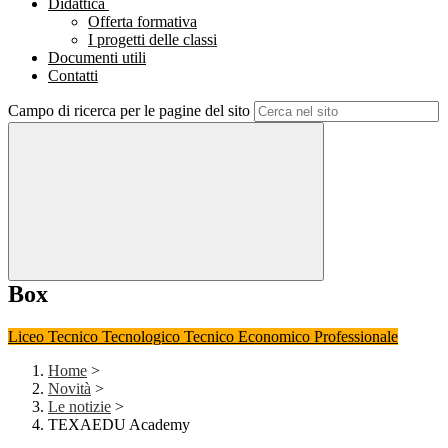
Didattica
Offerta formativa
I progetti delle classi
Documenti utili
Contatti
Campo di ricerca per le pagine del sito
Box
Liceo
Tecnico Tecnologico
Tecnico Economico
Professionale
Home
>
Novità
>
Le notizie
>
TEXAEDU Academy