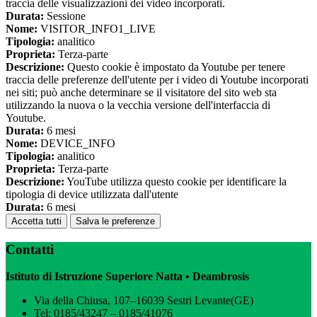
traccia delle visualizzazioni dei video incorporati.
Durata:
Sessione
Nome:
VISITOR_INFO1_LIVE
Tipologia:
analitico
Proprieta:
Terza-parte
Descrizione:
Questo cookie è impostato da Youtube per tenere
traccia delle preferenze dell'utente per i video di Youtube incorporati
nei siti; può anche determinare se il visitatore del sito web sta
utilizzando la nuova o la vecchia versione dell'interfaccia di
Youtube.
Durata:
6 mesi
Nome:
DEVICE_INFO
Tipologia:
analitico
Proprieta:
Terza-parte
Descrizione:
YouTube utilizza questo cookie per identificare la
tipologia di device utilizzata dall'utente
Durata:
6 mesi
Accetta tutti
Salva le preferenze
Contatti
Istituto di Istruzione Superiore Natta • Deambrosis
Via della Chiusa, 107–16039 Sestri Levante(GE)
Tel:
0185/43247 – 0185/41076