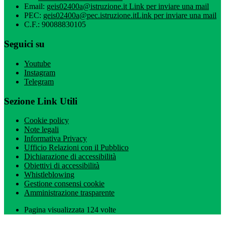
Email:
geis02400a@istruzione.it
Link per inviare una mail
PEC:
geis02400a@pec.istruzione.it
Link per inviare una mail
C.F.: 90088830105
Seguici su
Youtube
Instagram
Telegram
Sezione Link Utili
Cookie policy
Note legali
Informativa Privacy
Ufficio Relazioni con il Pubblico
Dichiarazione di accessibilità
Obiettivi di accessibilità
Whistleblowing
Gestione consensi cookie
Amministrazione trasparente
Pagina visualizzata
124
volte