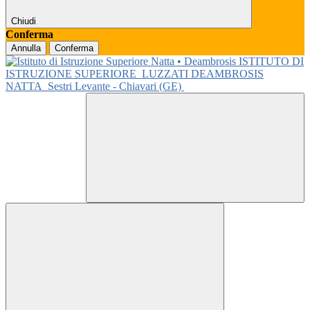
Chiudi
Conferma
Annulla
Conferma
ISTITUTO DI
ISTRUZIONE SUPERIORE
LUZZATI DEAMBROSIS
NATTA
Sestri Levante - Chiavari (GE)