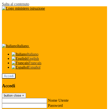
Salta al contenuto
Italiano
Italiano
English
Français
Español
Accedi
Accedi
button close
×
Nome Utente
Password