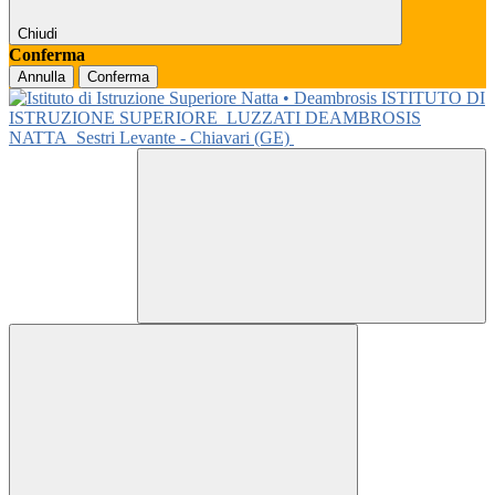
Chiudi
Conferma
Annulla
Conferma
ISTITUTO DI
ISTRUZIONE SUPERIORE
LUZZATI DEAMBROSIS
NATTA
Sestri Levante - Chiavari (GE)