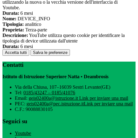
utilizzando la nuova o la vecchia versione dell'interfaccia di
Youtube.
Durata:
6 mesi
Nome:
DEVICE_INFO
Tipologia:
analitico
Proprieta:
Terza-parte
Descrizione:
YouTube utilizza questo cookie per identificare la
tipologia di device utilizzata dall'utente
Durata:
6 mesi
Accetta tutti
Salva le preferenze
Contatti
Istituto di Istruzione Superiore Natta • Deambrosis
Via della Chiusa, 107–16039 Sestri Levante(GE)
Tel:
0185/43247 – 0185/41076
Email:
geis02400a@istruzione.it
Link per inviare una mail
PEC:
geis02400a@pec.istruzione.it
Link per inviare una mail
C.F.: 90088830105
Seguici su
Youtube