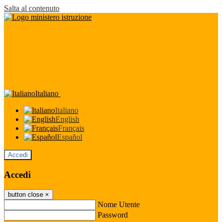
Salta al contenuto
Italiano
Italiano
English
Français
Español
Accedi
Accedi
button close
×
Nome Utente
Password