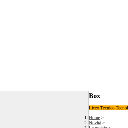
Box
Liceo
Tecnico Tecno
Home
>
Novità
>
Le notizie
>