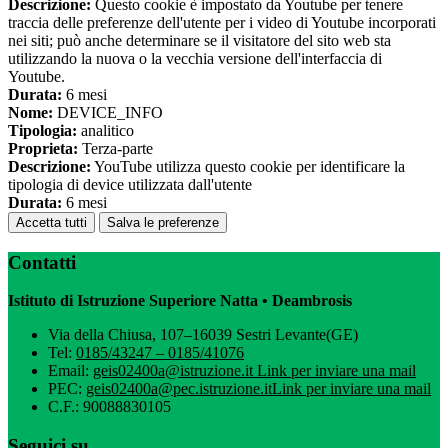
Descrizione:
Questo cookie è impostato da Youtube per tenere
traccia delle preferenze dell'utente per i video di Youtube incorporati
nei siti; può anche determinare se il visitatore del sito web sta
utilizzando la nuova o la vecchia versione dell'interfaccia di
Youtube.
Durata:
6 mesi
Nome:
DEVICE_INFO
Tipologia:
analitico
Proprieta:
Terza-parte
Descrizione:
YouTube utilizza questo cookie per identificare la
tipologia di device utilizzata dall'utente
Durata:
6 mesi
Accetta tutti
Salva le preferenze
Contatti
Istituto di Istruzione Superiore Natta • Deambrosis
Via della Chiusa, 107–16039 Sestri Levante(GE)
Tel:
0185/43247 – 0185/41076
Email:
geis02400a@istruzione.it
Link per inviare una mail
PEC:
geis02400a@pec.istruzione.it
Link per inviare una mail
C.F.: 90088830105
Seguici su