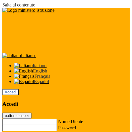
Salta al contenuto
Italiano
Italiano
English
Français
Español
Accedi
Accedi
button close
×
Nome Utente
Password