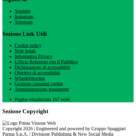
Youtube
Instagram
Telegram
Sezione Link Utili
Cookie policy
Note legali
Informativa Privacy
Ufficio Relazioni con il Pubblico
Dichiarazione di accessibilità
Obiettivi di accessibilità
Whistleblowing
Gestione consensi cookie
Amministrazione trasparente
Pagina visualizzata
167
volte
Sezione Copyright
Copyright 2026 | Engineered and powered by Gruppo Spaggiari
Parma S.p.A. | Divisione Publishing & New Social Media