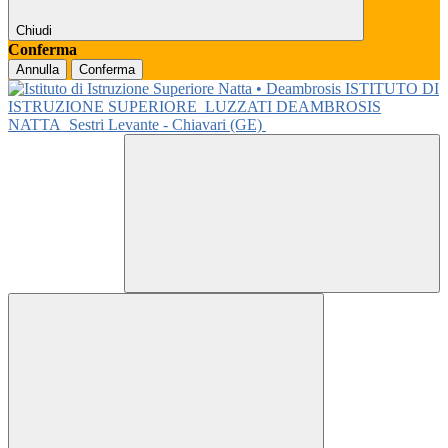
Chiudi
Conferma
Annulla
Conferma
ISTITUTO DI
ISTRUZIONE SUPERIORE
LUZZATI DEAMBROSIS
NATTA
Sestri Levante - Chiavari (GE)