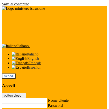
Salta al contenuto
Italiano
Italiano
English
Français
Español
Accedi
Accedi
button close
×
Nome Utente
Password