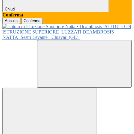
Chiudi
Conferma
Annulla
Conferma
ISTITUTO DI
ISTRUZIONE SUPERIORE
LUZZATI DEAMBROSIS
NATTA
Sestri Levante - Chiavari (GE)