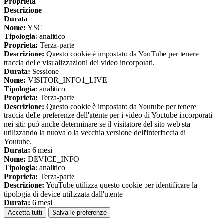
Proprieta
Descrizione
Durata
Nome:
YSC
Tipologia:
analitico
Proprieta:
Terza-parte
Descrizione:
Questo cookie è impostato da YouTube per tenere
traccia delle visualizzazioni dei video incorporati.
Durata:
Sessione
Nome:
VISITOR_INFO1_LIVE
Tipologia:
analitico
Proprieta:
Terza-parte
Descrizione:
Questo cookie è impostato da Youtube per tenere
traccia delle preferenze dell'utente per i video di Youtube incorporati
nei siti; può anche determinare se il visitatore del sito web sta
utilizzando la nuova o la vecchia versione dell'interfaccia di
Youtube.
Durata:
6 mesi
Nome:
DEVICE_INFO
Tipologia:
analitico
Proprieta:
Terza-parte
Descrizione:
YouTube utilizza questo cookie per identificare la
tipologia di device utilizzata dall'utente
Durata:
6 mesi
Accetta tutti
Salva le preferenze