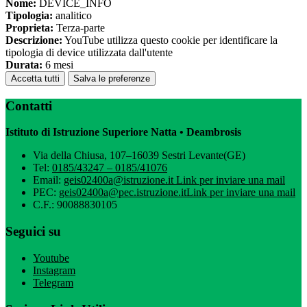
Nome:
DEVICE_INFO
Tipologia:
analitico
Proprieta:
Terza-parte
Descrizione:
YouTube utilizza questo cookie per identificare la
tipologia di device utilizzata dall'utente
Durata:
6 mesi
Accetta tutti
Salva le preferenze
Contatti
Istituto di Istruzione Superiore Natta • Deambrosis
Via della Chiusa, 107–16039 Sestri Levante(GE)
Tel:
0185/43247 – 0185/41076
Email:
geis02400a@istruzione.it
Link per inviare una mail
PEC:
geis02400a@pec.istruzione.it
Link per inviare una mail
C.F.: 90088830105
Seguici su
Youtube
Instagram
Telegram