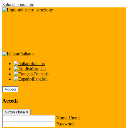
Salta al contenuto
Italiano
Italiano
English
Français
Español
Accedi
Accedi
button close
×
Nome Utente
Password