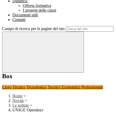
Didattica
Offerta formativa
I progetti delle classi
Documenti utili
Contatti
Campo di ricerca per le pagine del sito
Box
Liceo
Tecnico Tecnologico
Tecnico Economico
Professionale
Home
>
Novità
>
Le notizie
>
UNIGE Opendays