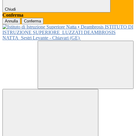
Chiudi
Conferma
Annulla
Conferma
ISTITUTO DI
ISTRUZIONE SUPERIORE
LUZZATI DEAMBROSIS
NATTA
Sestri Levante - Chiavari (GE)