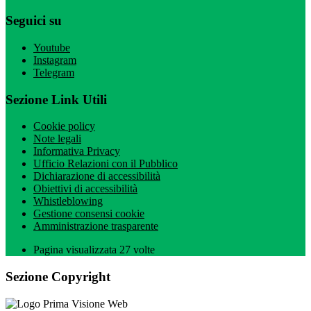
Seguici su
Youtube
Instagram
Telegram
Sezione Link Utili
Cookie policy
Note legali
Informativa Privacy
Ufficio Relazioni con il Pubblico
Dichiarazione di accessibilità
Obiettivi di accessibilità
Whistleblowing
Gestione consensi cookie
Amministrazione trasparente
Pagina visualizzata
27
volte
Sezione Copyright