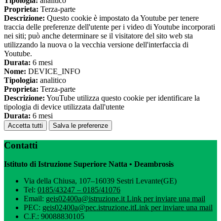
Tipologia:
analitico
Proprieta:
Terza-parte
Descrizione:
Questo cookie è impostato da Youtube per tenere
traccia delle preferenze dell'utente per i video di Youtube incorporati
nei siti; può anche determinare se il visitatore del sito web sta
utilizzando la nuova o la vecchia versione dell'interfaccia di
Youtube.
Durata:
6 mesi
Nome:
DEVICE_INFO
Tipologia:
analitico
Proprieta:
Terza-parte
Descrizione:
YouTube utilizza questo cookie per identificare la
tipologia di device utilizzata dall'utente
Durata:
6 mesi
Accetta tutti
Salva le preferenze
Contatti
Istituto di Istruzione Superiore Natta • Deambrosis
Via della Chiusa, 107–16039 Sestri Levante(GE)
Tel:
0185/43247 – 0185/41076
Email:
geis02400a@istruzione.it
Link per inviare una mail
PEC:
geis02400a@pec.istruzione.it
Link per inviare una mail
C.F.: 90088830105