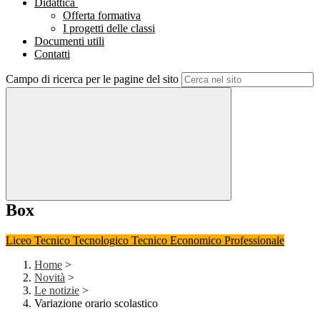
Didattica
Offerta formativa
I progetti delle classi
Documenti utili
Contatti
Campo di ricerca per le pagine del sito
Box
Liceo
Tecnico Tecnologico
Tecnico Economico
Professionale
Home
>
Novità
>
Le notizie
>
Variazione orario scolastico