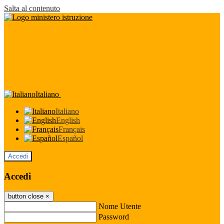
Salta al contenuto
Italiano
Italiano
English
Français
Español
Accedi
Accedi
button close
×
Nome Utente
Password