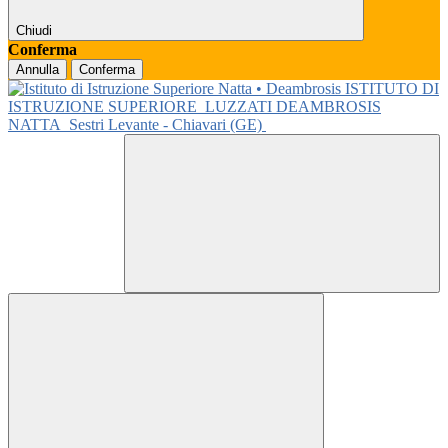
Chiudi
Conferma
Annulla
Conferma
ISTITUTO DI
ISTRUZIONE SUPERIORE
LUZZATI DEAMBROSIS
NATTA
Sestri Levante - Chiavari (GE)