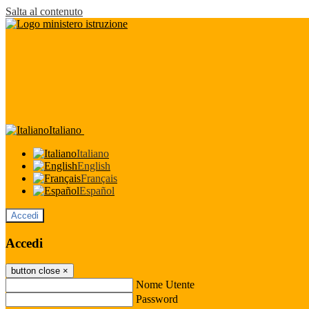
Salta al contenuto
Italiano
Italiano
English
Français
Español
Accedi
Accedi
button close
×
Nome Utente
Password