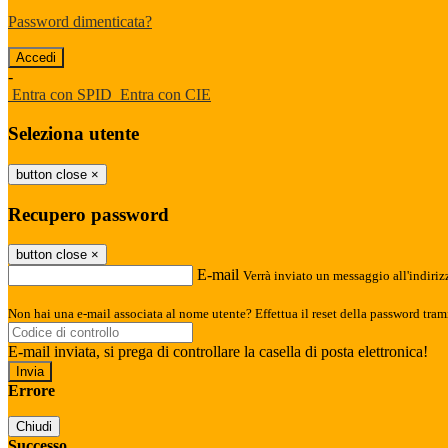
Password dimenticata?
-
Entra con SPID
Entra con CIE
Seleziona utente
button close
×
Recupero password
button close
×
E-mail
Verrà inviato un messaggio all'indirizz
Non hai una e-mail associata al nome utente? Effettua il reset della password tram
E-mail inviata, si prega di controllare la casella di posta elettronica!
Errore
Chiudi
Successo