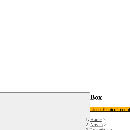
Box
Liceo
Tecnico Tecno
Home
>
Novità
>
Le notizie
>