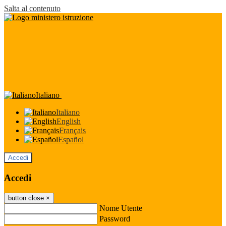
Salta al contenuto
Italiano
Italiano
English
Français
Español
Accedi
Accedi
button close
×
Nome Utente
Password