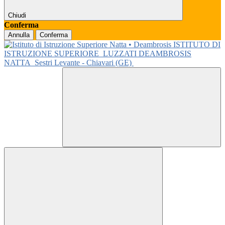
Chiudi
Conferma
Annulla
Conferma
ISTITUTO DI
ISTRUZIONE SUPERIORE
LUZZATI DEAMBROSIS
NATTA
Sestri Levante - Chiavari (GE)