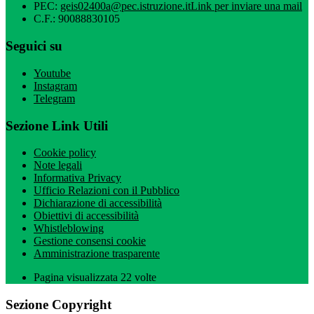
PEC:
geis02400a@pec.istruzione.it
Link per inviare una mail
C.F.: 90088830105
Seguici su
Youtube
Instagram
Telegram
Sezione Link Utili
Cookie policy
Note legali
Informativa Privacy
Ufficio Relazioni con il Pubblico
Dichiarazione di accessibilità
Obiettivi di accessibilità
Whistleblowing
Gestione consensi cookie
Amministrazione trasparente
Pagina visualizzata
22
volte
Sezione Copyright