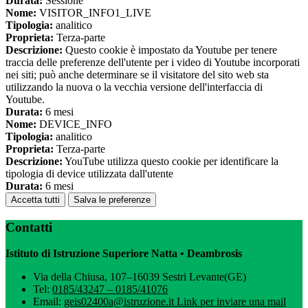
Durata:
Sessione
Nome:
VISITOR_INFO1_LIVE
Tipologia:
analitico
Proprieta:
Terza-parte
Descrizione:
Questo cookie è impostato da Youtube per tenere
traccia delle preferenze dell'utente per i video di Youtube incorporati
nei siti; può anche determinare se il visitatore del sito web sta
utilizzando la nuova o la vecchia versione dell'interfaccia di
Youtube.
Durata:
6 mesi
Nome:
DEVICE_INFO
Tipologia:
analitico
Proprieta:
Terza-parte
Descrizione:
YouTube utilizza questo cookie per identificare la
tipologia di device utilizzata dall'utente
Durata:
6 mesi
Accetta tutti
Salva le preferenze
Contatti
Istituto di Istruzione Superiore Natta • Deambrosis
Via della Chiusa, 107–16039 Sestri Levante(GE)
Tel:
0185/43247 – 0185/41076
Email:
geis02400a@istruzione.it
Link per inviare una mail