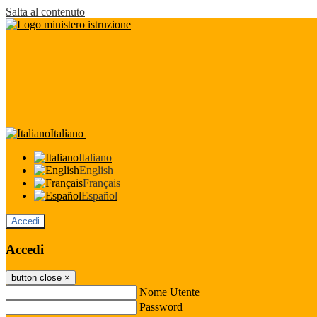
Salta al contenuto
Italiano
Italiano
English
Français
Español
Accedi
Accedi
button close
×
Nome Utente
Password