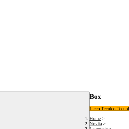
Box
Liceo
Tecnico Tecno
Home
>
Novità
>
Le notizie
>