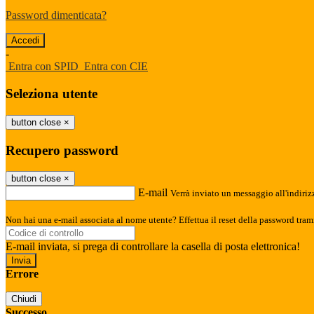
Password dimenticata?
-
Entra con SPID
Entra con CIE
Seleziona utente
button close
×
Recupero password
button close
×
E-mail
Verrà inviato un messaggio all'indirizz
Non hai una e-mail associata al nome utente? Effettua il reset della password tram
E-mail inviata, si prega di controllare la casella di posta elettronica!
Errore
Chiudi
Successo