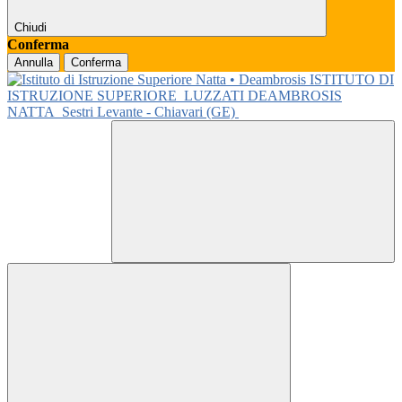
Chiudi
Conferma
Annulla
Conferma
ISTITUTO DI
ISTRUZIONE SUPERIORE
LUZZATI DEAMBROSIS
NATTA
Sestri Levante - Chiavari (GE)