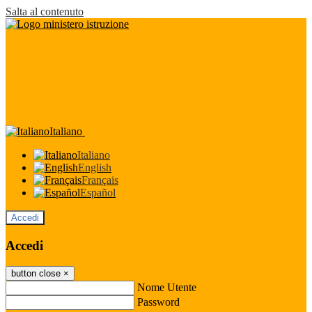
Salta al contenuto
Italiano
Italiano
English
Français
Español
Accedi
Accedi
button close
×
Nome Utente
Password