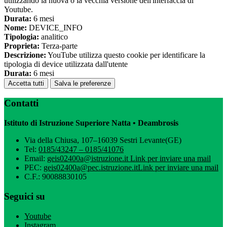
utilizzando la nuova o la vecchia versione dell'interfaccia di
Youtube.
Durata:
6 mesi
Nome:
DEVICE_INFO
Tipologia:
analitico
Proprieta:
Terza-parte
Descrizione:
YouTube utilizza questo cookie per identificare la
tipologia di device utilizzata dall'utente
Durata:
6 mesi
Accetta tutti
Salva le preferenze
Contatti
Istituto di Istruzione Superiore Natta • Deambrosis
Via della Chiusa, 107–16039 Sestri Levante(GE)
Tel:
0185/43247 – 0185/41076
Email:
geis02400a@istruzione.it
Link per inviare una mail
PEC:
geis02400a@pec.istruzione.it
Link per inviare una mail
C.F.: 90088830105
Seguici su
Youtube
Instagram