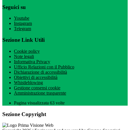
Seguici su
Youtube
Instagram
Telegram
Sezione Link Utili
Cookie policy
Note legali
Informativa Privacy
Ufficio Relazioni con il Pubblico
Dichiarazione di accessibilità
Obiettivi di accessibilità
Whistleblowing
Gestione consensi cookie
Amministrazione trasparente
Pagina visualizzata
63
volte
Sezione Copyright