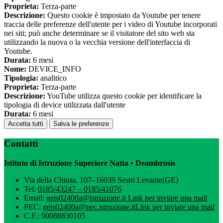
Proprieta:
Terza-parte
Descrizione:
Questo cookie è impostato da Youtube per tenere
traccia delle preferenze dell'utente per i video di Youtube incorporati
nei siti; può anche determinare se il visitatore del sito web sta
utilizzando la nuova o la vecchia versione dell'interfaccia di
Youtube.
Durata:
6 mesi
Nome:
DEVICE_INFO
Tipologia:
analitico
Proprieta:
Terza-parte
Descrizione:
YouTube utilizza questo cookie per identificare la
tipologia di device utilizzata dall'utente
Durata:
6 mesi
Accetta tutti
Salva le preferenze
Contatti
Istituto di Istruzione Superiore Natta • Deambrosis
Via della Chiusa, 107–16039 Sestri Levante(GE)
Tel:
0185/43247 – 0185/41076
Email:
geis02400a@istruzione.it
Link per inviare una mail
PEC:
geis02400a@pec.istruzione.it
Link per inviare una mail
C.F.: 90088830105