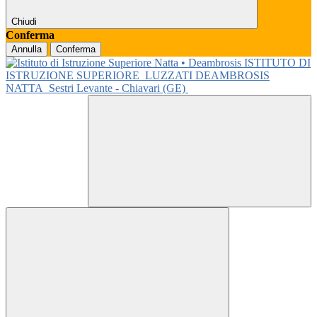
Chiudi
Conferma
Annulla
Conferma
ISTITUTO DI
ISTRUZIONE SUPERIORE
LUZZATI DEAMBROSIS
NATTA
Sestri Levante - Chiavari (GE)