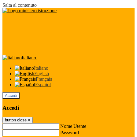
Salta al contenuto
Italiano
Italiano
English
Français
Español
Accedi
Accedi
button close
×
Nome Utente
Password