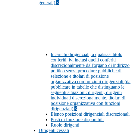
generali)
3
Incarichi dirigenziali, a qualsiasi titolo
conferiti, ivi inclusi quelli conferiti
discrezionalmente dall'organo di indirizzo
politico senza procedure pubbliche di
selezione e titolari di posizione
organizzativa con funzioni dirigenziali (da
pubblicare in tabelle che distinguano le
seguenti situazioni: dirigenti, dirigenti
individuati discrezionalmente, titolari di
posizione organizzativa con funzioni
dirigenziali)
3
Elenco posizioni dirigenziali discrezionali
Posti di funzione disponibili
Ruolo dirigenti
Dirigenti cessati