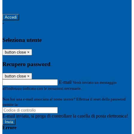
Password dimenticata?
-
Entra con SPID
Entra con CIE
Seleziona utente
button close
×
Recupero password
button close
×
E-mail
Verrà inviato un messaggio
all'indirizzo indicato con le istruzioni necessarie.
Non hai una e-mail associata al nome utente? Effettua il reset della password
tramite la
Login Spaggiari
E-mail inviata, si prega di controllare la casella di posta elettronica!
Errore