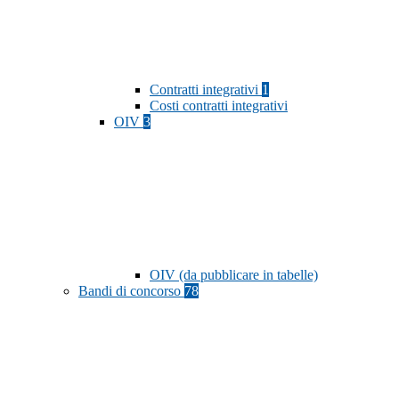
Contratti integrativi
1
Costi contratti integrativi
OIV
3
OIV (da pubblicare in tabelle)
Bandi di concorso
78