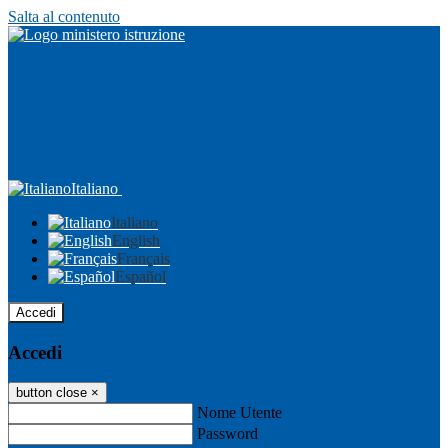
Salta al contenuto
Italiano
Italiano
English
Français
Español
Accedi
Accedi
button close
×
Nome Utente
Password