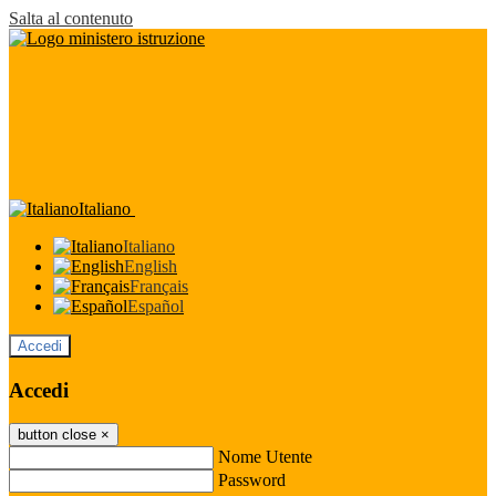
Salta al contenuto
Italiano
Italiano
English
Français
Español
Accedi
Accedi
button close
×
Nome Utente
Password