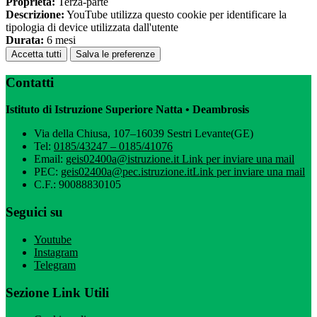
Proprieta:
Terza-parte
Descrizione:
YouTube utilizza questo cookie per identificare la
tipologia di device utilizzata dall'utente
Durata:
6 mesi
Accetta tutti
Salva le preferenze
Contatti
Istituto di Istruzione Superiore Natta • Deambrosis
Via della Chiusa, 107–16039 Sestri Levante(GE)
Tel:
0185/43247 – 0185/41076
Email:
geis02400a@istruzione.it
Link per inviare una mail
PEC:
geis02400a@pec.istruzione.it
Link per inviare una mail
C.F.: 90088830105
Seguici su
Youtube
Instagram
Telegram
Sezione Link Utili