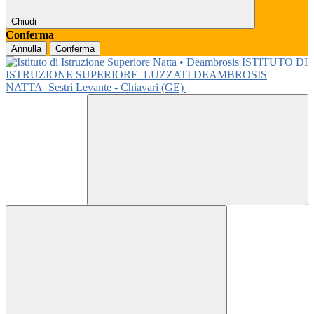
Chiudi
Conferma
Annulla
Conferma
ISTITUTO DI
ISTRUZIONE SUPERIORE
LUZZATI DEAMBROSIS
NATTA
Sestri Levante - Chiavari (GE)