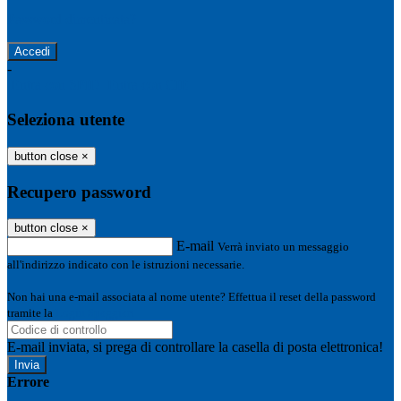
Password dimenticata?
-
Entra con SPID
Entra con CIE
Seleziona utente
button close
×
Recupero password
button close
×
E-mail
Verrà inviato un messaggio
all'indirizzo indicato con le istruzioni necessarie.
Non hai una e-mail associata al nome utente? Effettua il reset della password
tramite la
Login Spaggiari
E-mail inviata, si prega di controllare la casella di posta elettronica!
Errore