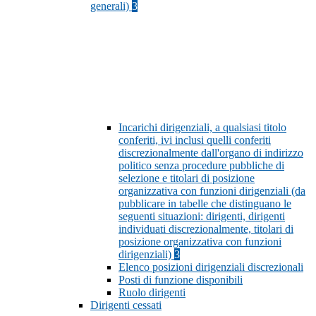
generali)
3
Incarichi dirigenziali, a qualsiasi titolo
conferiti, ivi inclusi quelli conferiti
discrezionalmente dall'organo di indirizzo
politico senza procedure pubbliche di
selezione e titolari di posizione
organizzativa con funzioni dirigenziali (da
pubblicare in tabelle che distinguano le
seguenti situazioni: dirigenti, dirigenti
individuati discrezionalmente, titolari di
posizione organizzativa con funzioni
dirigenziali)
3
Elenco posizioni dirigenziali discrezionali
Posti di funzione disponibili
Ruolo dirigenti
Dirigenti cessati