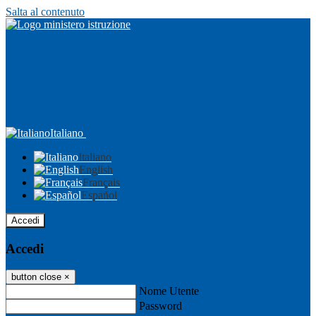
Salta al contenuto
Italiano
Italiano
English
Français
Español
Accedi
Accedi
button close
×
Nome Utente
Password