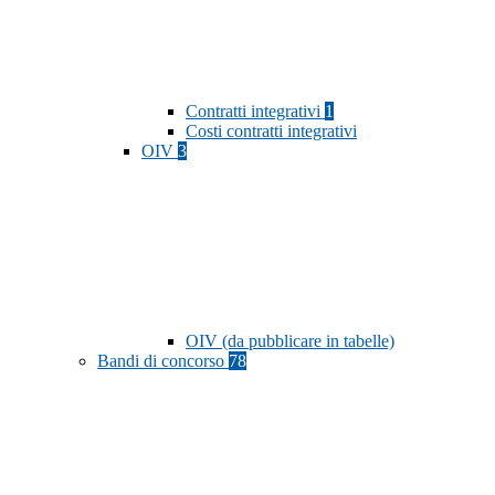
Contratti integrativi
1
Costi contratti integrativi
OIV
3
OIV (da pubblicare in tabelle)
Bandi di concorso
78