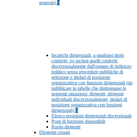
generali)
3
Incarichi dirigenziali, a qualsiasi titolo
conferiti, ivi inclusi quelli conferiti
discrezionalmente dall'organo di indirizzo
politico senza procedure pubbliche di
selezione e titolari di posizione
organizzativa con funzioni dirigenziali (da
pubblicare in tabelle che distinguano le
seguenti situazioni: dirigenti, dirigenti
individuati discrezionalmente, titolari di
posizione organizzativa con funzioni
dirigenziali)
3
Elenco posizioni dirigenziali discrezionali
Posti di funzione disponibili
Ruolo dirigenti
Dirigenti cessati