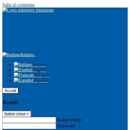
Salta al contenuto
Italiano
Italiano
English
Français
Español
Accedi
Accedi
button close
×
Nome Utente
Password