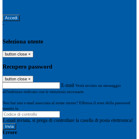
Password dimenticata?
-
Entra con SPID
Entra con CIE
Seleziona utente
button close
×
Recupero password
button close
×
E-mail
Verrà inviato un messaggio
all'indirizzo indicato con le istruzioni necessarie.
Non hai una e-mail associata al nome utente? Effettua il reset della password
tramite la
Login Spaggiari
E-mail inviata, si prega di controllare la casella di posta elettronica!
Errore