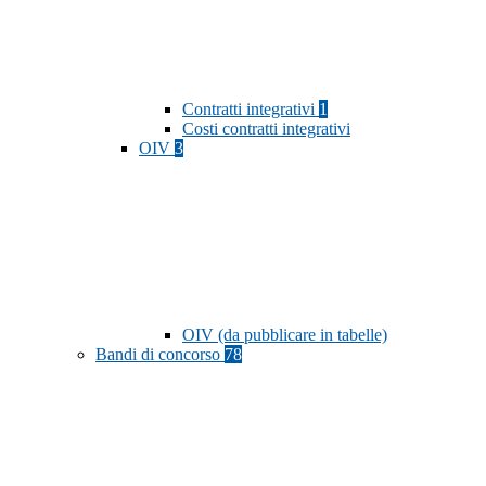
Contratti integrativi
1
Costi contratti integrativi
OIV
3
OIV (da pubblicare in tabelle)
Bandi di concorso
78